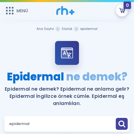
0
MENÜ
MENÜ
Üye Girişi
Ana Sayfa
Sözlük
epidermal
Online Dersler
Sepetin Şu An Boş.
Çalışma Paketleri
Remzi Hoca ile seni sınava hazırlayacak onlarca eğitim seni
bekliyor!
Kitaplar ve Kaynaklar
GİRİŞ YAP
Epidermal
ne demek?
Katılımcı Görüşleri
Şifremi Hatırlamıyorum
Epidermal ne demek? Epidermal ne anlama gelir?
Epidermal İngilizce örnek cümle. Epidermal eş
ÜYE DEĞİLİM
Faydalı Araçlar
anlamlıları.
Ücretsiz Kaynaklar
Blog
İngilizce Gramer
Hakkımızda
Kariyer
Sözlük
Soru & Cevap
İletişim