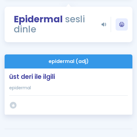
Puan Hesaplama
Epidermal
sesli
Rehberlik Aracı
dinle
ÖSYM Sınav Takvimi
Kampanyalar
Blog
epidermal (adj)
İngilizce Gramer
üst deri ile ilgili
epidermal