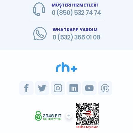
MÜŞTERİ HİZMETLERİ
0 (850) 532 74 74
WHATSAPP YARDIM
0 (532) 365 01 08