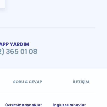
PP YARDIM
2) 365 01 08
SORU & CEVAP
İLETIŞIM
Ücretsiz Kaynaklar
İngilizce Sınavlar