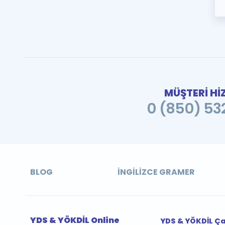
MÜŞTERİ Hİ
0 (850) 532
BLOG
İNGILIZCE GRAMER
YDS & YÖKDİL Online
YDS & YÖKDİL Ç