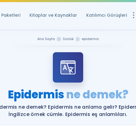
Paketleri
Kitaplar ve Kaynaklar
Katılımcı Görüşleri
Ücretsiz Kayna
Ana Sayfa
Sözlük
epidermis
YDS ve YÖKDİL içi
Sözlük
İngilizce Sınavları
Puan Hesapla
Epidermis
ne demek?
YDS ve YÖKDİL P
Remz
Rehberlik Aracı
idermis ne demek? Epidermis ne anlama gelir? Epider
YDS ve YÖKDİL'e H
İngilizce örnek cümle. Epidermis eş anlamlıları.
ÖSYM Sınav Ta
Tüm ÖSYM Sınavl