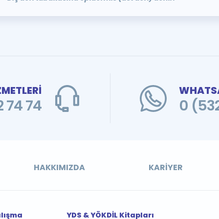
ZMETLERİ
WHATSA
 74 74
0 (53
HAKKIMIZDA
KARIYER
alışma
YDS & YÖKDİL Kitapları