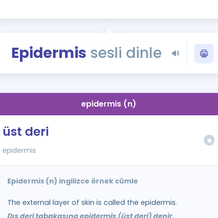
Kampanyalar
Eğitim ve Kitaplar
Blog
Epidermis
sesli dinle
YDS - YÖKDİL Tüm S
İngilizce Gram
İngilizce Gramer
epidermis (n)
üst deri
epidermis
Epidermis (n) ingilizce örnek cümle
The external layer of skin is called the epidermis.
Dış deri tabakasına epidermis (üst deri) denir.