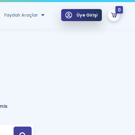
0
Faydalı Araçlar
Üye Girişi
klar
n Ücretsiz Kaynaklar
 için Özel Sözlük
Sepetin Şu An Boş.
ma
uan Hesaplama Aracı
i Hoca ile seni sınava hazırlayacak onlarca eğitim seni bekliyor!
Şifremi Hatırlamıyorum
GİRİŞ YAP
mis
azırlananlar için Öneriler
kvimi
ÜYE DEĞİLİM
arı Tek Takvimde