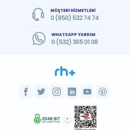
MÜŞTERİ HİZMETLERİ
0 (850) 532 74 74
WHATSAPP YARDIM
0 (532) 365 01 08