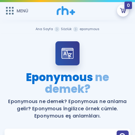
0
MENÜ
MENÜ
Üye Girişi
Ana Sayfa
Sözlük
eponymous
Online Dersler
Sepetin Şu An Boş.
Çalışma Paketleri
Remzi Hoca ile seni sınava hazırlayacak onlarca eğitim seni
bekliyor!
Kitaplar ve Kaynaklar
GİRİŞ YAP
Eponymous
ne
Katılımcı Görüşleri
demek?
Şifremi Hatırlamıyorum
ÜYE DEĞİLİM
Faydalı Araçlar
Eponymous ne demek? Eponymous ne anlama
gelir? Eponymous İngilizce örnek cümle.
Ücretsiz Kaynaklar
Blog
İngilizce Gramer
Eponymous eş anlamlıları.
Hakkımızda
Kariyer
Sözlük
Soru & Cevap
İletişim