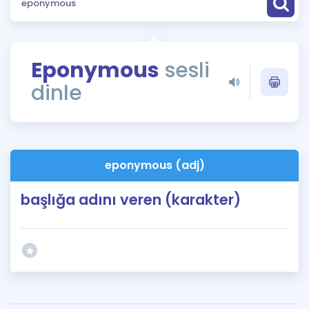
Puan Hesaplama
Rehberlik Aracı
Eponymous
sesli
ÖSYM Sınav Takvimi
dinle
Kampanyalar
Blog
eponymous (adj)
İngilizce Gramer
başlığa adını veren (karakter)