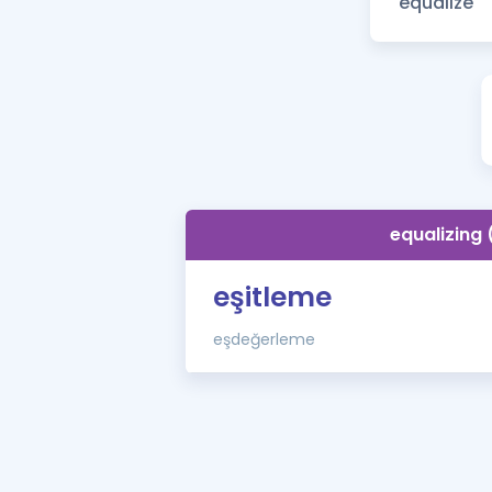
equalizing 
eşitleme
eşdeğerleme