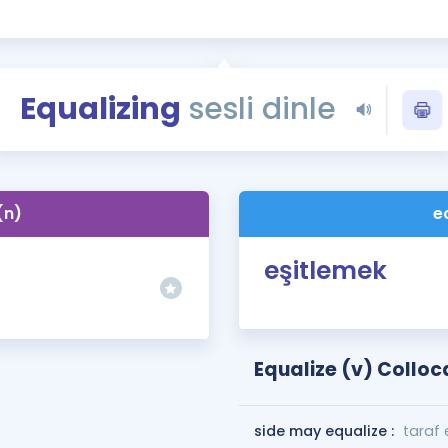
Kampanyalar
Eğitim ve Kitaplar
Blog
Equalizing
sesli dinle
YDS - YÖKDİL Tüm S
İngilizce Gram
İngilizce Gramer
(n)
e
eşitlemek
Equalize (v) Colloc
side may equalize :
taraf e