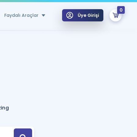
0
Faydalı Araçlar
Üye Girişi
klar
n Ücretsiz Kaynaklar
 için Özel Sözlük
Sepetin Şu An Boş.
ma
uan Hesaplama Aracı
i Hoca ile seni sınava hazırlayacak onlarca eğitim seni bekliyor!
Şifremi Hatırlamıyorum
GİRİŞ YAP
zing
azırlananlar için Öneriler
kvimi
ÜYE DEĞİLİM
arı Tek Takvimde