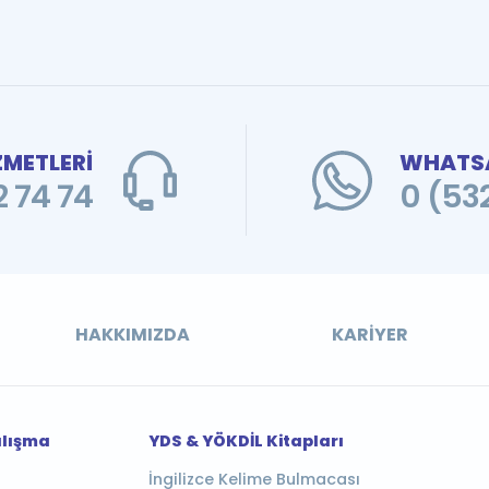
ZMETLERİ
WHATSA
 74 74
0 (53
HAKKIMIZDA
KARIYER
alışma
YDS & YÖKDİL Kitapları
İngilizce Kelime Bulmacası