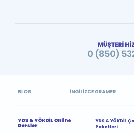
MÜŞTERİ Hİ
0 (850) 532
BLOG
İNGILIZCE GRAMER
YDS & YÖKDİL Online
YDS & YÖKDİL Ç
Dersler
Paketleri