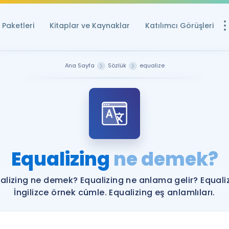
Paketleri
Kitaplar ve Kaynaklar
Katılımcı Görüşleri
Ücretsiz Kayna
Ana Sayfa
Sözlük
equalize
YDS ve YÖKDİL içi
Sözlük
İngilizce Sınavları
Puan Hesapla
Equalizing
ne demek?
YDS ve YÖKDİL P
Remz
Rehberlik Aracı
alizing ne demek? Equalizing ne anlama gelir? Equali
YDS ve YÖKDİL'e H
İngilizce örnek cümle. Equalizing eş anlamlıları.
ÖSYM Sınav Ta
Tüm ÖSYM Sınavl