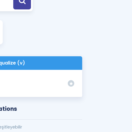
a Özel Fırsatlar
ınavlarla İlgili Haberler
er
 ve Konu Anlatımı
qualize (v)
ations
şitleyebilir