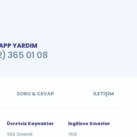
PP YARDIM
2) 365 01 08
SORU & CEVAP
İLETIŞIM
Ücretsiz Kaynaklar
İngilizce Sınavlar
YDS Önemli
YDS