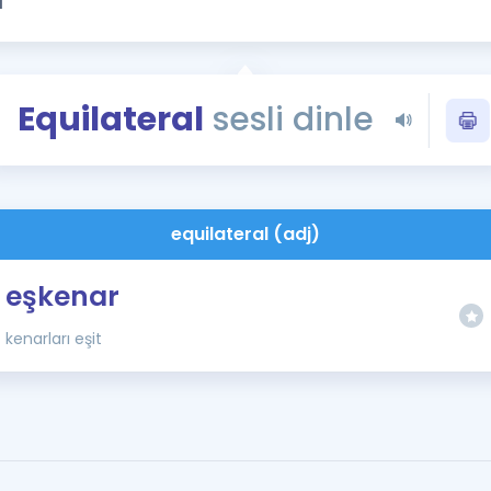
Kampanyalar
Eğitim ve Kitaplar
Blog
Equilateral
sesli dinle
YDS - YÖKDİL Tüm S
İngilizce Gram
İngilizce Gramer
equilateral (adj)
eşkenar
kenarları eşit