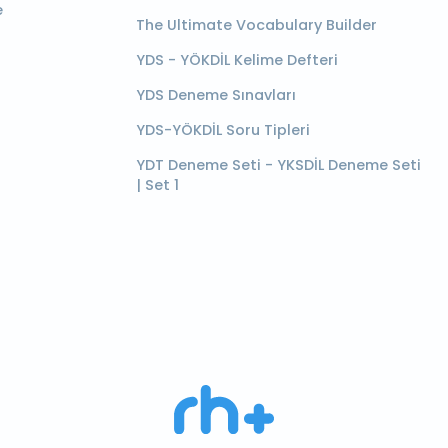
e
The Ultimate Vocabulary Builder
YDS - YÖKDİL Kelime Defteri
YDS Deneme Sınavları
YDS-YÖKDİL Soru Tipleri
YDT Deneme Seti - YKSDİL Deneme Seti
| Set 1