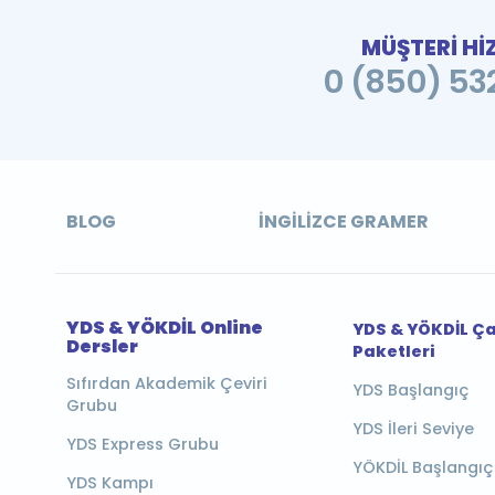
MÜŞTERİ Hİ
0 (850) 532
BLOG
İNGILIZCE GRAMER
YDS & YÖKDİL Online
YDS & YÖKDİL Ç
Dersler
Paketleri
Sıfırdan Akademik Çeviri
YDS Başlangıç
Grubu
YDS İleri Seviye
YDS Express Grubu
YÖKDİL Başlangıç
YDS Kampı