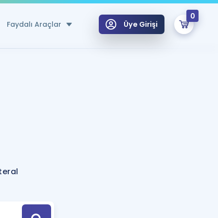
0
Faydalı Araçlar
Üye Girişi
klar
n Ücretsiz Kaynaklar
 için Özel Sözlük
Sepetin Şu An Boş.
ma
uan Hesaplama Aracı
i Hoca ile seni sınava hazırlayacak onlarca eğitim seni bekliyor!
Şifremi Hatırlamıyorum
GİRİŞ YAP
teral
azırlananlar için Öneriler
kvimi
ÜYE DEĞİLİM
arı Tek Takvimde