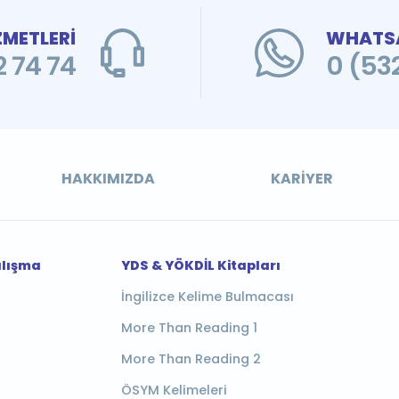
ZMETLERİ
WHATSA
 74 74
0 (53
HAKKIMIZDA
KARIYER
alışma
YDS & YÖKDİL Kitapları
İngilizce Kelime Bulmacası
More Than Reading 1
More Than Reading 2
ÖSYM Kelimeleri