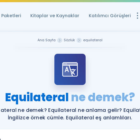
Paketleri
Kitaplar ve Kaynaklar
Katılımcı Görüşleri
Ücretsiz Kayna
Ana Sayfa
Sözlük
equilateral
YDS ve YÖKDİL içi
Sözlük
İngilizce Sınavları
Puan Hesapla
Equilateral
ne demek?
YDS ve YÖKDİL P
Remz
Rehberlik Aracı
lateral ne demek? Equilateral ne anlama gelir? Equila
YDS ve YÖKDİL'e H
İngilizce örnek cümle. Equilateral eş anlamlıları.
ÖSYM Sınav Ta
Tüm ÖSYM Sınavl