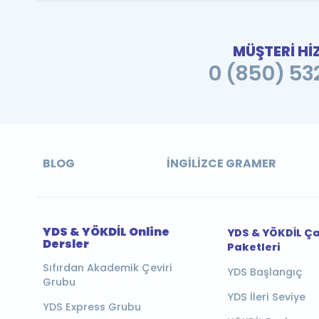
MÜŞTERİ Hİ
0 (850) 532
BLOG
İNGILIZCE GRAMER
YDS & YÖKDİL Online
YDS & YÖKDİL Ç
Dersler
Paketleri
Sıfırdan Akademik Çeviri
YDS Başlangıç
Grubu
YDS İleri Seviye
YDS Express Grubu