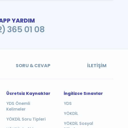
PP YARDIM
2) 365 01 08
SORU & CEVAP
İLETIŞIM
Ücretsiz Kaynaklar
İngilizce Sınavlar
YDS Önemli
YDS
Kelimeler
YÖKDİL
YÖKDİL Soru Tipleri
YÖKDİL Sosyal