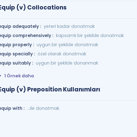
Equip (v) Collocations
equip adequately :
yeteri kadar donatmak
equip comprehensively :
kapsamlı bir şekilde donatmak
equip properly :
uygun bir şekilde donatmak
equip specially :
özel olarak donatmak
equip suitably :
uygun bir şekilde donanmak
1 Örnek daha
Equip (v) Preposition Kullanımları
equip with :
...ile donatmak