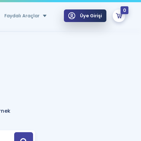
0
Faydalı Araçlar
Üye Girişi
klar
n Ücretsiz Kaynaklar
 için Özel Sözlük
Sepetin Şu An Boş.
ma
uan Hesaplama Aracı
i Hoca ile seni sınava hazırlayacak onlarca eğitim seni bekliyor!
Şifremi Hatırlamıyorum
GİRİŞ YAP
rnek
azırlananlar için Öneriler
kvimi
ÜYE DEĞİLİM
arı Tek Takvimde