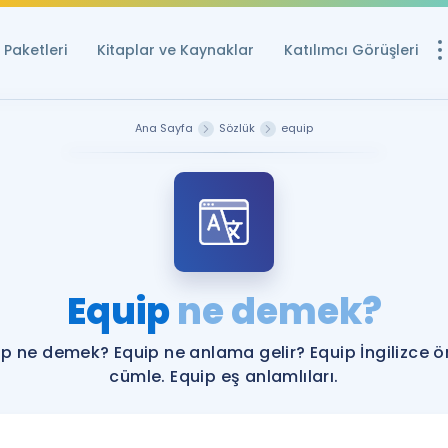
Paketleri
Kitaplar ve Kaynaklar
Katılımcı Görüşleri
Ücretsiz Kayna
Ana Sayfa
Sözlük
equip
YDS ve YÖKDİL içi
Sözlük
İngilizce Sınavları
Puan Hesapla
Equip
ne demek?
YDS ve YÖKDİL P
Remz
Rehberlik Aracı
ip ne demek? Equip ne anlama gelir? Equip İngilizce ö
YDS ve YÖKDİL'e H
cümle. Equip eş anlamlıları.
ÖSYM Sınav Ta
Tüm ÖSYM Sınavl