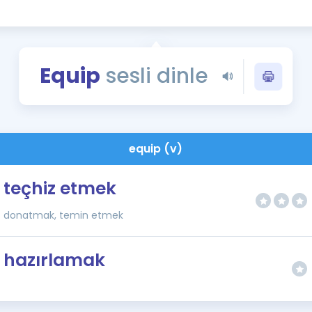
Kampanyalar
Eğitim ve Kitaplar
Blog
Equip
sesli dinle
YDS - YÖKDİL Tüm S
İngilizce Gram
İngilizce Gramer
equip (v)
teçhiz etmek
donatmak, temin etmek
hazırlamak