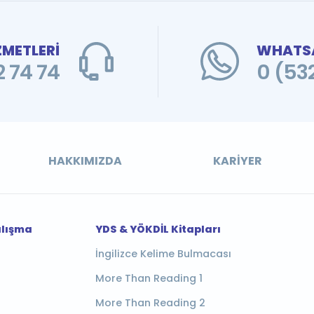
ZMETLERİ
WHATSA
 74 74
0 (53
HAKKIMIZDA
KARIYER
alışma
YDS & YÖKDİL Kitapları
İngilizce Kelime Bulmacası
More Than Reading 1
More Than Reading 2