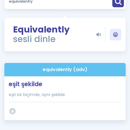
Puan Hesaplama
Rehberlik Aracı
Equivalently
ÖSYM Sınav Takvimi
sesli dinle
Kampanyalar
Blog
equivalently (adv)
İngilizce Gramer
eşit şekilde
eşit bir biçimde, aynı şekilde