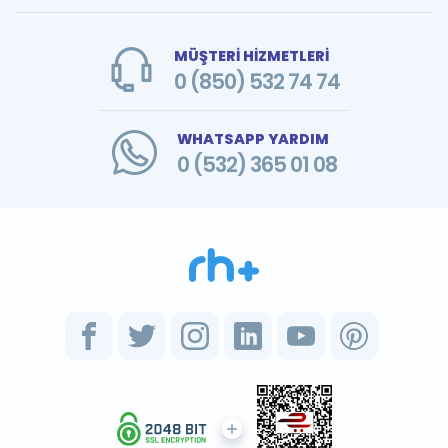
MÜŞTERİ HİZMETLERİ
0 (850) 532 74 74
WHATSAPP YARDIM
0 (532) 365 01 08