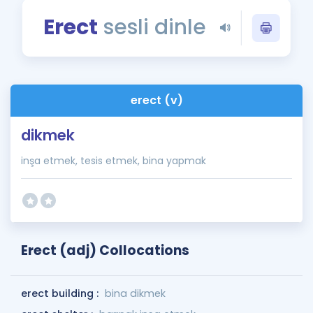
Puan Hesaplama
Erect
sesli dinle
Rehberlik Aracı
ÖSYM Sınav Takvimi
erect (v)
Kampanyalar
dikmek
Blog
inşa etmek, tesis etmek, bina yapmak
İngilizce Gramer
Erect (adj) Collocations
erect building :
bina dikmek