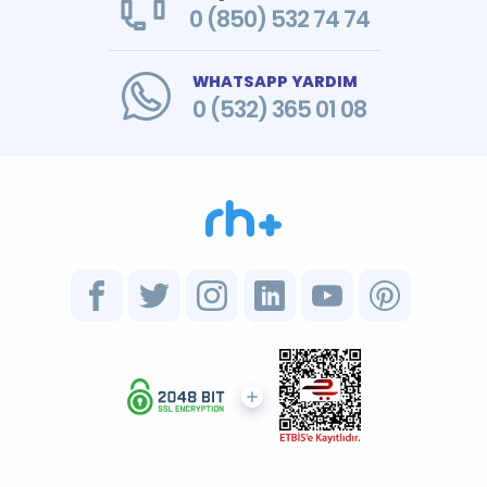
0 (850) 532 74 74
WHATSAPP YARDIM
0 (532) 365 01 08