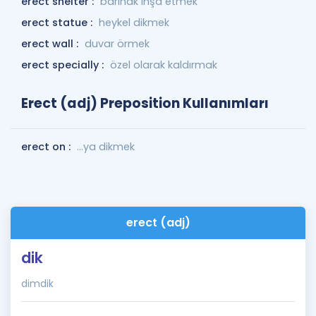
erect shelter :
barınak inşa etmek
erect statue :
heykel dikmek
erect wall :
duvar örmek
erect specially :
özel olarak kaldırmak
Erect (adj) Preposition Kullanımları
erect on :
...ya dikmek
erect (adj)
dik
dimdik