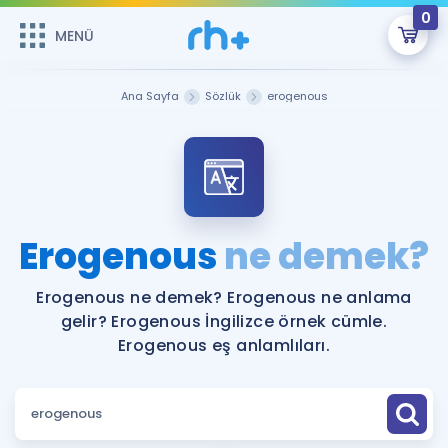
0
MENÜ
MENÜ
Üye Girişi
Ana Sayfa
Sözlük
erogenous
Online Dersler
Sepetin Şu An Boş.
Çalışma Paketleri
Remzi Hoca ile seni sınava hazırlayacak onlarca eğitim seni
bekliyor!
Kitaplar ve Kaynaklar
GİRİŞ YAP
Erogenous
ne demek?
Katılımcı Görüşleri
Şifremi Hatırlamıyorum
Erogenous ne demek? Erogenous ne anlama
gelir? Erogenous İngilizce örnek cümle.
ÜYE DEĞİLİM
Faydalı Araçlar
Erogenous eş anlamlıları.
Ücretsiz Kaynaklar
Blog
İngilizce Gramer
Hakkımızda
Kariyer
Sözlük
Soru & Cevap
İletişim