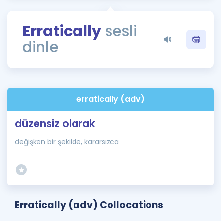
Puan Hesaplama
Erratically
sesli
Rehberlik Aracı
dinle
ÖSYM Sınav Takvimi
Kampanyalar
Blog
erratically (adv)
İngilizce Gramer
düzensiz olarak
değişken bir şekilde, kararsızca
Erratically (adv) Collocations