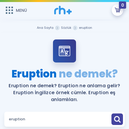
0
MENÜ
MENÜ
Üye Girişi
Ana Sayfa
Sözlük
eruption
Online Dersler
Sepetin Şu An Boş.
Çalışma Paketleri
Remzi Hoca ile seni sınava hazırlayacak onlarca eğitim seni
bekliyor!
Kitaplar ve Kaynaklar
GİRİŞ YAP
Eruption
ne demek?
Katılımcı Görüşleri
Şifremi Hatırlamıyorum
Eruption ne demek? Eruption ne anlama gelir?
Eruption İngilizce örnek cümle. Eruption eş
ÜYE DEĞİLİM
Faydalı Araçlar
anlamlıları.
Ücretsiz Kaynaklar
Blog
İngilizce Gramer
Hakkımızda
Kariyer
Sözlük
Soru & Cevap
İletişim