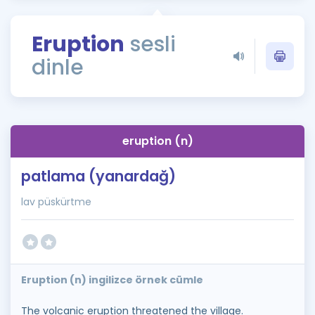
Puan Hesaplama
Eruption
sesli
Rehberlik Aracı
dinle
ÖSYM Sınav Takvimi
Kampanyalar
Blog
eruption (n)
İngilizce Gramer
patlama (yanardağ)
lav püskürtme
Eruption (n) ingilizce örnek cümle
The volcanic eruption threatened the village.