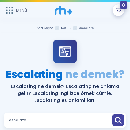
0
MENÜ
MENÜ
Üye Girişi
Ana Sayfa
Sözlük
escalate
Online Dersler
Sepetin Şu An Boş.
Çalışma Paketleri
Remzi Hoca ile seni sınava hazırlayacak onlarca eğitim seni
bekliyor!
Kitaplar ve Kaynaklar
GİRİŞ YAP
Escalating
ne demek?
Katılımcı Görüşleri
Şifremi Hatırlamıyorum
Escalating ne demek? Escalating ne anlama
gelir? Escalating İngilizce örnek cümle.
ÜYE DEĞİLİM
Faydalı Araçlar
Escalating eş anlamlıları.
Ücretsiz Kaynaklar
Blog
İngilizce Gramer
Hakkımızda
Kariyer
Sözlük
Soru & Cevap
İletişim