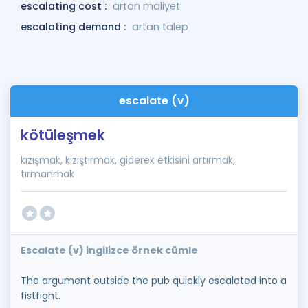
escalating cost :
artan maliyet
escalating demand :
artan talep
escalate (v)
kötüleşmek
kızışmak, kızıştırmak, giderek etkisini artırmak,
tırmanmak
Escalate (v) ingilizce örnek cümle
The argument outside the pub quickly escalated into a
fistfight.