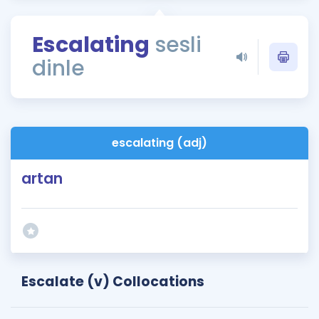
Puan Hesaplama
Escalating
sesli
Rehberlik Aracı
dinle
ÖSYM Sınav Takvimi
Kampanyalar
Blog
escalating (adj)
İngilizce Gramer
artan
Escalate (v) Collocations