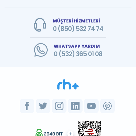
MÜŞTERİ HİZMETLERİ
0 (850) 532 74 74
WHATSAPP YARDIM
0 (532) 365 01 08