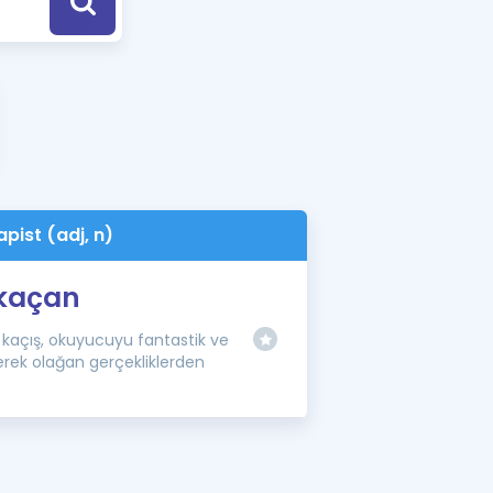
a Özel Fırsatlar
ınavlarla İlgili Haberler
er
 ve Konu Anlatımı
pist (adj, n)
 kaçan
 kaçış, okuyucuyu fantastik ve
erek olağan gerçekliklerden