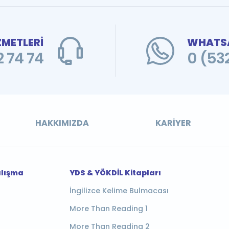
ZMETLERİ
WHATSA
 74 74
0 (53
HAKKIMIZDA
KARIYER
alışma
YDS & YÖKDİL Kitapları
İngilizce Kelime Bulmacası
More Than Reading 1
More Than Reading 2