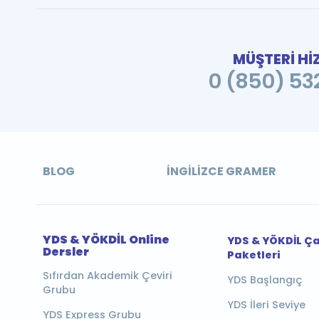
MÜŞTERİ Hİ
0 (850) 532
BLOG
İNGILIZCE GRAMER
YDS & YÖKDİL Online
YDS & YÖKDİL Ç
Dersler
Paketleri
Sıfırdan Akademik Çeviri
YDS Başlangıç
Grubu
YDS İleri Seviye
YDS Express Grubu