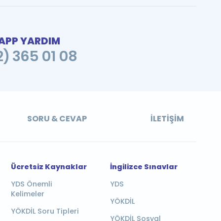
PP YARDIM
2) 365 01 08
SORU & CEVAP
İLETIŞIM
Ücretsiz Kaynaklar
İngilizce Sınavlar
YDS Önemli
YDS
Kelimeler
YÖKDİL
YÖKDİL Soru Tipleri
YÖKDİL Sosyal