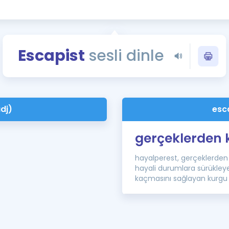
Kampanyalar
Eğitim ve Kitaplar
Blog
Escapist
sesli dinle
YDS - YÖKDİL Tüm S
İngilizce Gram
İngilizce Gramer
dj)
esca
gerçeklerden
hayalperest, gerçeklerden
hayali durumlara sürükley
kaçmasını sağlayan kurgu