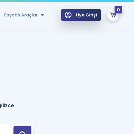
0
Faydalı Araçlar
Üye Girişi
klar
n Ücretsiz Kaynaklar
 için Özel Sözlük
Sepetin Şu An Boş.
ma
uan Hesaplama Aracı
i Hoca ile seni sınava hazırlayacak onlarca eğitim seni bekliyor!
Şifremi Hatırlamıyorum
GİRİŞ YAP
ilizce
azırlananlar için Öneriler
kvimi
ÜYE DEĞİLİM
arı Tek Takvimde