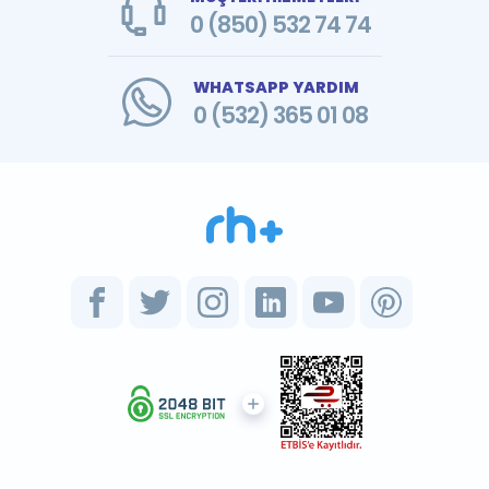
0 (850) 532 74 74
WHATSAPP YARDIM
0 (532) 365 01 08