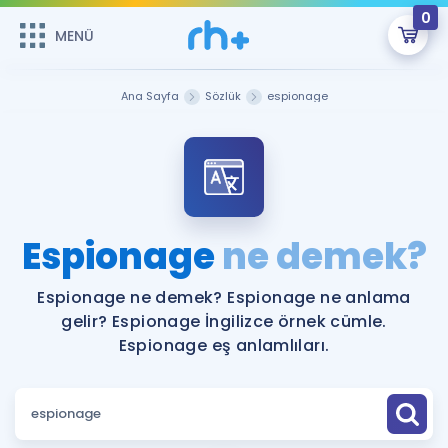
0
MENÜ
MENÜ
Üye Girişi
Ana Sayfa
Sözlük
espionage
Online Dersler
Sepetin Şu An Boş.
Çalışma Paketleri
Remzi Hoca ile seni sınava hazırlayacak onlarca eğitim seni
bekliyor!
Kitaplar ve Kaynaklar
GİRİŞ YAP
Espionage
ne demek?
Katılımcı Görüşleri
Şifremi Hatırlamıyorum
Espionage ne demek? Espionage ne anlama
gelir? Espionage İngilizce örnek cümle.
ÜYE DEĞİLİM
Faydalı Araçlar
Espionage eş anlamlıları.
Ücretsiz Kaynaklar
Blog
İngilizce Gramer
Hakkımızda
Kariyer
Sözlük
Soru & Cevap
İletişim