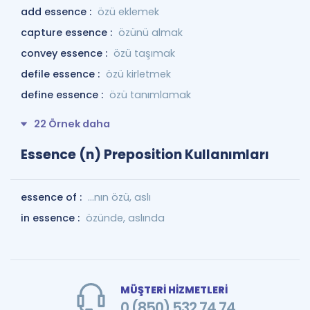
add essence :
özü eklemek
capture essence :
özünü almak
convey essence :
özü taşımak
defile essence :
özü kirletmek
define essence :
özü tanımlamak
22 Örnek daha
Essence (n) Preposition Kullanımları
essence of :
…nın özü, aslı
in essence :
özünde, aslında
MÜŞTERİ HİZMETLERİ
0 (850) 532 74 74