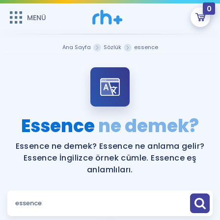
0
MENÜ
MENÜ
Üye Girişi
Ana Sayfa
Sözlük
essence
Online Dersler
Sepetin Şu An Boş.
Çalışma Paketleri
Remzi Hoca ile seni sınava hazırlayacak onlarca eğitim seni
bekliyor!
Kitaplar ve Kaynaklar
GİRİŞ YAP
Essence
ne demek?
Katılımcı Görüşleri
Şifremi Hatırlamıyorum
Essence ne demek? Essence ne anlama gelir?
Essence İngilizce örnek cümle. Essence eş
ÜYE DEĞİLİM
Faydalı Araçlar
anlamlıları.
Ücretsiz Kaynaklar
Blog
İngilizce Gramer
Hakkımızda
Kariyer
Sözlük
Soru & Cevap
İletişim