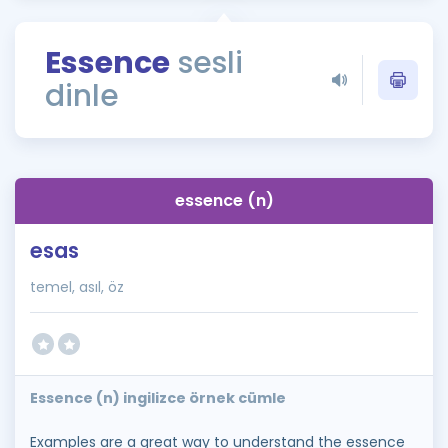
Puan Hesaplama
Essence
sesli
Rehberlik Aracı
dinle
ÖSYM Sınav Takvimi
Kampanyalar
Blog
essence (n)
İngilizce Gramer
esas
temel, asıl, öz
Essence (n) ingilizce örnek cümle
Examples are a great way to understand the essence