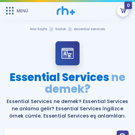
0
MENÜ
MENÜ
Üye Girişi
Ana Sayfa
Sözlük
essential services
Online Dersler
Sepetin Şu An Boş.
Çalışma Paketleri
Remzi Hoca ile seni sınava hazırlayacak onlarca eğitim seni
bekliyor!
Kitaplar ve Kaynaklar
GİRİŞ YAP
Essential Services
ne
Katılımcı Görüşleri
demek?
Şifremi Hatırlamıyorum
ÜYE DEĞİLİM
Faydalı Araçlar
Essential Services ne demek? Essential Services
ne anlama gelir? Essential Services İngilizce
Ücretsiz Kaynaklar
Blog
İngilizce Gramer
örnek cümle. Essential Services eş anlamlıları.
Hakkımızda
Kariyer
Sözlük
Soru & Cevap
İletişim