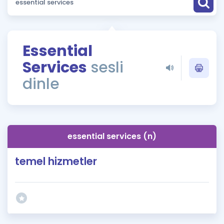
Puan Hesaplama
Rehberlik Aracı
Essential
ÖSYM Sınav Takvimi
Services
sesli
Kampanyalar
dinle
Blog
İngilizce Gramer
essential services (n)
temel hizmetler