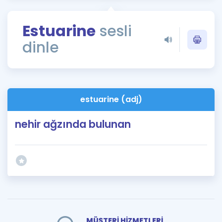
Puan Hesaplama
Estuarine
sesli
Rehberlik Aracı
dinle
ÖSYM Sınav Takvimi
Kampanyalar
Blog
estuarine (adj)
İngilizce Gramer
nehir ağzında bulunan
MÜŞTERİ HİZMETLERİ