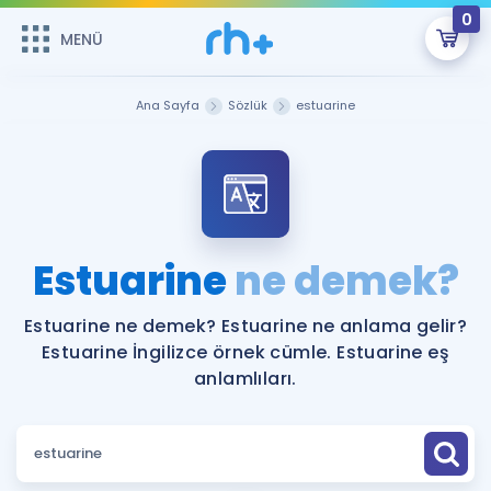
0
MENÜ
MENÜ
Üye Girişi
Ana Sayfa
Sözlük
estuarine
Online Dersler
Sepetin Şu An Boş.
Çalışma Paketleri
Remzi Hoca ile seni sınava hazırlayacak onlarca eğitim seni
bekliyor!
Kitaplar ve Kaynaklar
GİRİŞ YAP
Estuarine
ne demek?
Katılımcı Görüşleri
Şifremi Hatırlamıyorum
Estuarine ne demek? Estuarine ne anlama gelir?
Estuarine İngilizce örnek cümle. Estuarine eş
ÜYE DEĞİLİM
Faydalı Araçlar
anlamlıları.
Ücretsiz Kaynaklar
Blog
İngilizce Gramer
Hakkımızda
Kariyer
Sözlük
Soru & Cevap
İletişim