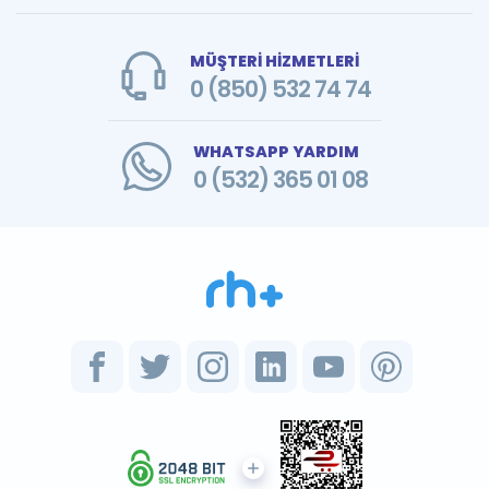
MÜŞTERİ HİZMETLERİ
0 (850) 532 74 74
WHATSAPP YARDIM
0 (532) 365 01 08