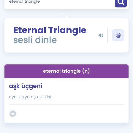
Puan Hesaplama
Rehberlik Aracı
Eternal Triangle
ÖSYM Sınav Takvimi
sesli dinle
Kampanyalar
Blog
eternal triangle (n)
İngilizce Gramer
aşk üçgeni
aynı kişiye aşık iki kişi