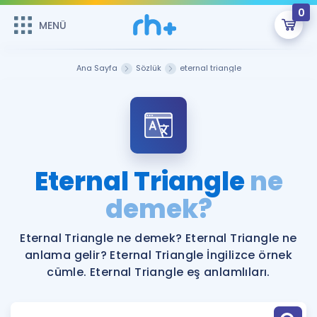
0
MENÜ
MENÜ
Üye Girişi
Ana Sayfa
Sözlük
eternal triangle
Online Dersler
Sepetin Şu An Boş.
Çalışma Paketleri
Remzi Hoca ile seni sınava hazırlayacak onlarca eğitim seni
bekliyor!
Kitaplar ve Kaynaklar
GİRİŞ YAP
Eternal Triangle
ne
Katılımcı Görüşleri
demek?
Şifremi Hatırlamıyorum
ÜYE DEĞİLİM
Faydalı Araçlar
Eternal Triangle ne demek? Eternal Triangle ne
anlama gelir? Eternal Triangle İngilizce örnek
Ücretsiz Kaynaklar
Blog
İngilizce Gramer
cümle. Eternal Triangle eş anlamlıları.
Hakkımızda
Kariyer
Sözlük
Soru & Cevap
İletişim