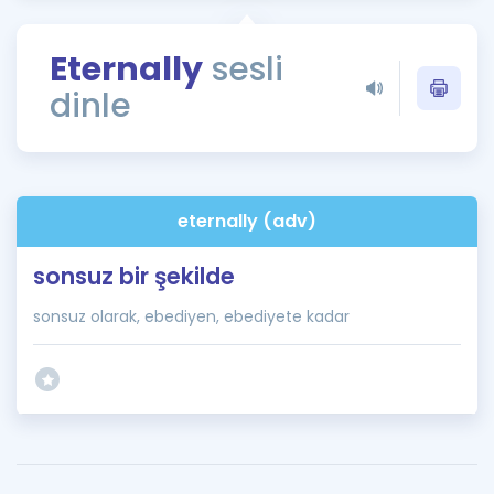
Puan Hesaplama
Eternally
sesli
Rehberlik Aracı
dinle
ÖSYM Sınav Takvimi
Kampanyalar
Blog
eternally (adv)
İngilizce Gramer
sonsuz bir şekilde
sonsuz olarak, ebediyen, ebediyete kadar