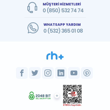
MÜŞTERİ HİZMETLERİ
0 (850) 532 74 74
WHATSAPP YARDIM
0 (532) 365 01 08