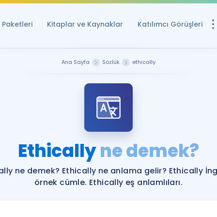
Paketleri
Kitaplar ve Kaynaklar
Katılımcı Görüşleri
Ücretsiz Kayna
Ana Sayfa
Sözlük
ethically
YDS ve YÖKDİL içi
Sözlük
İngilizce Sınavları
Puan Hesapla
Ethically
ne demek?
YDS ve YÖKDİL P
Remz
Rehberlik Aracı
ally ne demek? Ethically ne anlama gelir? Ethically İng
YDS ve YÖKDİL'e H
örnek cümle. Ethically eş anlamlıları.
ÖSYM Sınav Ta
Tüm ÖSYM Sınavl