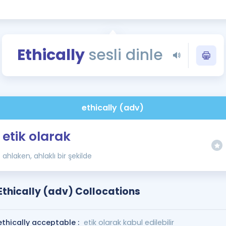
Kampanyalar
Eğitim ve Kitaplar
Blog
Ethically
sesli dinle
YDS - YÖKDİL Tüm S
İngilizce Gram
İngilizce Gramer
ethically (adv)
etik olarak
ahlaken, ahlaklı bir şekilde
Ethically (adv) Collocations
ethically acceptable :
etik olarak kabul edilebilir