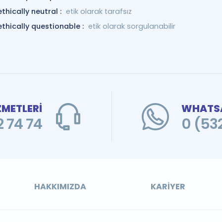
ethically neutral :
etik olarak tarafsız
ethically questionable :
etik olarak sorgulanabilir
ZMETLERİ
WHATSA
 74 74
0 (53
HAKKIMIZDA
KARIYER