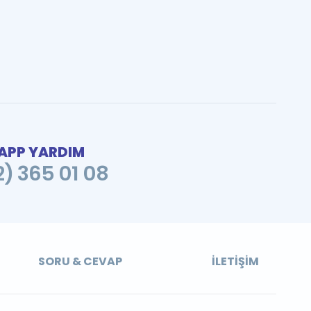
PP YARDIM
2) 365 01 08
SORU & CEVAP
İLETIŞIM