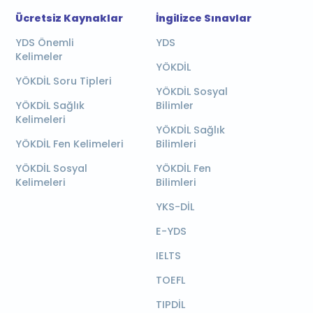
Ücretsiz Kaynaklar
İngilizce Sınavlar
YDS Önemli
YDS
Kelimeler
YÖKDİL
YÖKDİL Soru Tipleri
YÖKDİL Sosyal
YÖKDİL Sağlık
Bilimler
Kelimeleri
YÖKDİL Sağlık
YÖKDİL Fen Kelimeleri
Bilimleri
YÖKDİL Sosyal
YÖKDİL Fen
Kelimeleri
Bilimleri
YKS-DİL
E-YDS
IELTS
TOEFL
TIPDİL