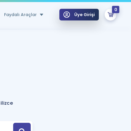
0
Faydalı Araçlar
Üye Girişi
klar
n Ücretsiz Kaynaklar
 için Özel Sözlük
Sepetin Şu An Boş.
ma
uan Hesaplama Aracı
i Hoca ile seni sınava hazırlayacak onlarca eğitim seni bekliyor!
Şifremi Hatırlamıyorum
GİRİŞ YAP
ilizce
azırlananlar için Öneriler
kvimi
ÜYE DEĞİLİM
arı Tek Takvimde