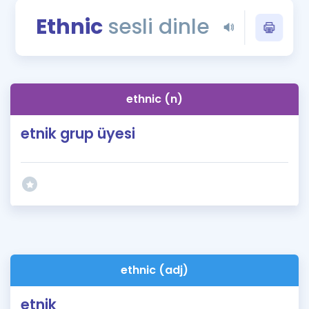
Puan Hesaplama
Ethnic
sesli dinle
Rehberlik Aracı
ÖSYM Sınav Takvimi
ethnic (n)
Kampanyalar
etnik grup üyesi
Blog
İngilizce Gramer
ethnic (adj)
etnik