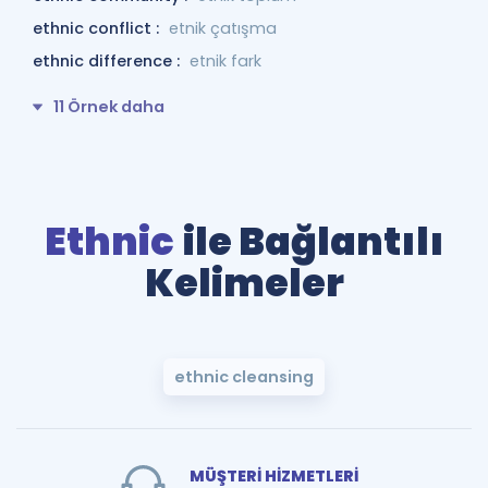
ethnic conflict :
etnik çatışma
ethnic difference :
etnik fark
11 Örnek daha
Ethnic
ile Bağlantılı
Kelimeler
ethnic cleansing
MÜŞTERİ HİZMETLERİ