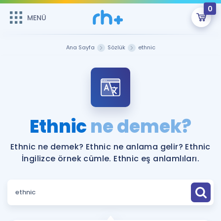
0
MENÜ
MENÜ
Üye Girişi
Ana Sayfa
Sözlük
ethnic
Online Dersler
Sepetin Şu An Boş.
Çalışma Paketleri
Remzi Hoca ile seni sınava hazırlayacak onlarca eğitim seni
bekliyor!
Kitaplar ve Kaynaklar
GİRİŞ YAP
Ethnic
ne demek?
Katılımcı Görüşleri
Şifremi Hatırlamıyorum
Ethnic ne demek? Ethnic ne anlama gelir? Ethnic
İngilizce örnek cümle. Ethnic eş anlamlıları.
ÜYE DEĞİLİM
Faydalı Araçlar
Ücretsiz Kaynaklar
Blog
İngilizce Gramer
Hakkımızda
Kariyer
Sözlük
Soru & Cevap
İletişim