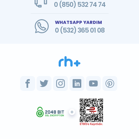
0 (850) 532 74 74
WHATSAPP YARDIM
0 (532) 365 01 08