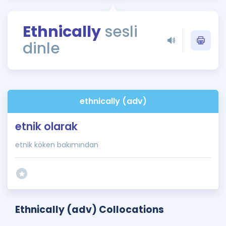
Puan Hesaplama
Ethnically
sesli
Rehberlik Aracı
dinle
ÖSYM Sınav Takvimi
Kampanyalar
Blog
ethnically (adv)
İngilizce Gramer
etnik olarak
etnik köken bakımından
Ethnically (adv) Collocations