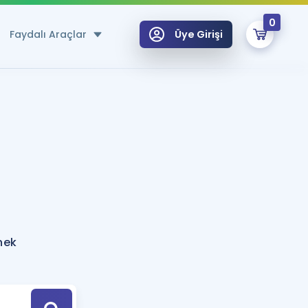
0
Faydalı Araçlar
Üye Girişi
klar
n Ücretsiz Kaynaklar
 için Özel Sözlük
Sepetin Şu An Boş.
ma
uan Hesaplama Aracı
i Hoca ile seni sınava hazırlayacak onlarca eğitim seni bekliyor!
Şifremi Hatırlamıyorum
GİRİŞ YAP
nek
azırlananlar için Öneriler
kvimi
ÜYE DEĞİLİM
arı Tek Takvimde