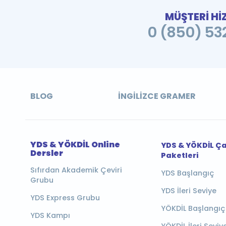
MÜŞTERİ Hİ
0 (850) 532
BLOG
İNGILIZCE GRAMER
YDS & YÖKDİL Online
YDS & YÖKDİL Ç
Dersler
Paketleri
Sıfırdan Akademik Çeviri
YDS Başlangıç
Grubu
YDS İleri Seviye
YDS Express Grubu
YÖKDİL Başlangıç
YDS Kampı