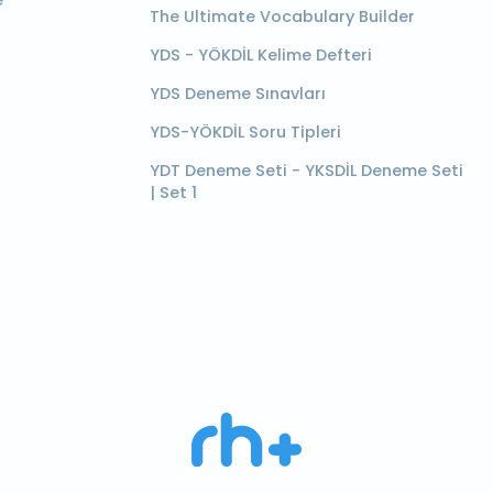
e
The Ultimate Vocabulary Builder
YDS - YÖKDİL Kelime Defteri
YDS Deneme Sınavları
YDS-YÖKDİL Soru Tipleri
YDT Deneme Seti - YKSDİL Deneme Seti
| Set 1