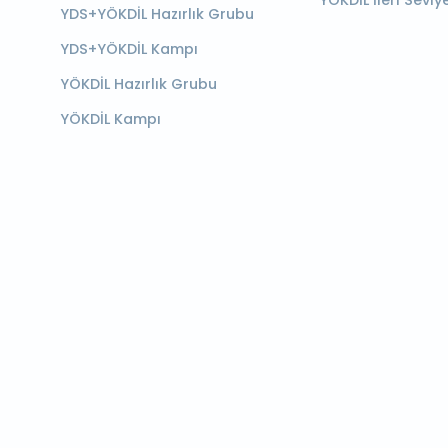
YÖKDİL İleri Seviy
YDS+YÖKDİL Hazırlık Grubu
YDS+YÖKDİL Kampı
YÖKDİL Hazırlık Grubu
YÖKDİL Kampı