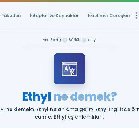
Paketleri
Kitaplar ve Kaynaklar
Katılımcı Görüşleri
Ücretsiz Kayna
Ana Sayfa
Sözlük
ethyl
YDS ve YÖKDİL içi
Sözlük
İngilizce Sınavları
Puan Hesapla
Ethyl
ne demek?
YDS ve YÖKDİL P
Remz
Rehberlik Aracı
hyl ne demek? Ethyl ne anlama gelir? Ethyl İngilizce ör
YDS ve YÖKDİL'e H
cümle. Ethyl eş anlamlıları.
ÖSYM Sınav Ta
Tüm ÖSYM Sınavl