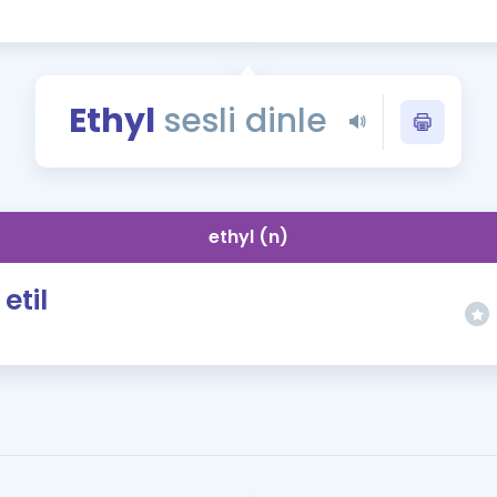
Kampanyalar
Eğitim ve Kitaplar
Blog
Ethyl
sesli dinle
YDS - YÖKDİL Tüm S
İngilizce Gram
İngilizce Gramer
ethyl (n)
etil