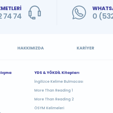
ZMETLERİ
WHATSA
 74 74
0 (53
HAKKIMIZDA
KARIYER
alışma
YDS & YÖKDİL Kitapları
İngilizce Kelime Bulmacası
More Than Reading 1
More Than Reading 2
ÖSYM Kelimeleri