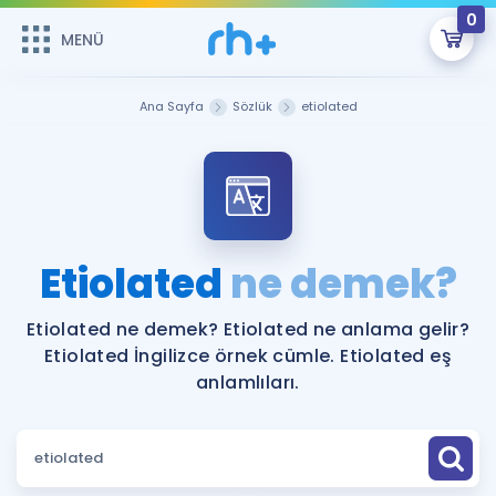
0
MENÜ
MENÜ
Üye Girişi
Ana Sayfa
Sözlük
etiolated
Online Dersler
Sepetin Şu An Boş.
Çalışma Paketleri
Remzi Hoca ile seni sınava hazırlayacak onlarca eğitim seni
bekliyor!
Kitaplar ve Kaynaklar
GİRİŞ YAP
Etiolated
ne demek?
Katılımcı Görüşleri
Şifremi Hatırlamıyorum
Etiolated ne demek? Etiolated ne anlama gelir?
Etiolated İngilizce örnek cümle. Etiolated eş
ÜYE DEĞİLİM
Faydalı Araçlar
anlamlıları.
Ücretsiz Kaynaklar
Blog
İngilizce Gramer
Hakkımızda
Kariyer
Sözlük
Soru & Cevap
İletişim