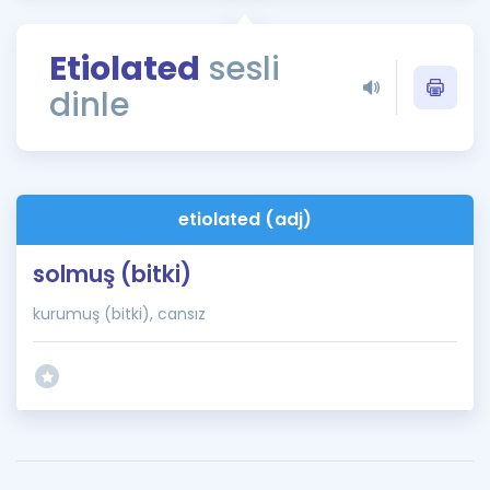
Puan Hesaplama
Etiolated
sesli
Rehberlik Aracı
dinle
ÖSYM Sınav Takvimi
Kampanyalar
Blog
etiolated (adj)
İngilizce Gramer
solmuş (bitki)
kurumuş (bitki), cansız