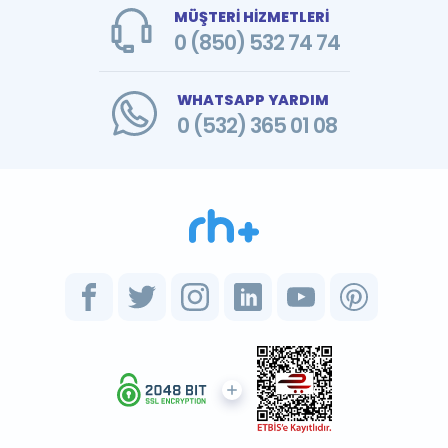
MÜŞTERİ HİZMETLERİ
0 (850) 532 74 74
WHATSAPP YARDIM
0 (532) 365 01 08