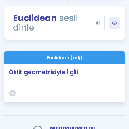
Puan Hesaplama
Euclidean
sesli
Rehberlik Aracı
dinle
ÖSYM Sınav Takvimi
Kampanyalar
Blog
Euclidean (adj)
İngilizce Gramer
Öklit geometrisiyle ilgili
MÜŞTERİ HİZMETLERİ