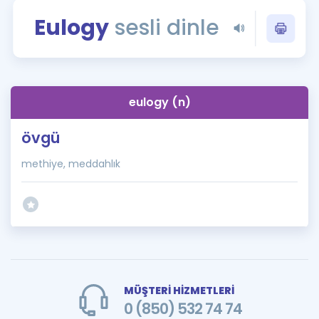
Puan Hesaplama
Eulogy
sesli dinle
Rehberlik Aracı
ÖSYM Sınav Takvimi
eulogy (n)
Kampanyalar
övgü
Blog
methiye, meddahlık
İngilizce Gramer
MÜŞTERİ HİZMETLERİ
0 (850) 532 74 74