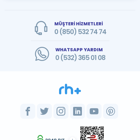
MÜŞTERİ HİZMETLERİ
0 (850) 532 74 74
WHATSAPP YARDIM
0 (532) 365 01 08