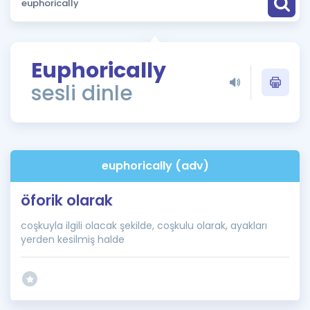
Puan Hesaplama
Rehberlik Aracı
Euphorically
ÖSYM Sınav Takvimi
sesli dinle
Kampanyalar
Blog
euphorically (adv)
İngilizce Gramer
öforik olarak
coşkuyla ilgili olacak şekilde, coşkulu olarak, ayakları
yerden kesilmiş halde