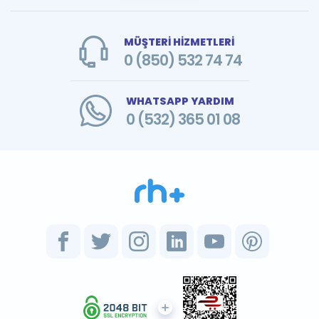
MÜŞTERİ HİZMETLERİ
0 (850) 532 74 74
WHATSAPP YARDIM
0 (532) 365 01 08