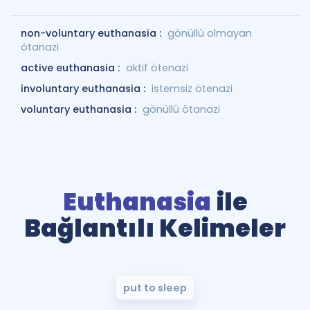
non-voluntary euthanasia :
gönüllü olmayan
ötanazi
active euthanasia :
aktif ötenazi
involuntary euthanasia :
istemsiz ötenazi
voluntary euthanasia :
gönüllü ötanazi
Euthanasia
ile
Bağlantılı Kelimeler
put to sleep