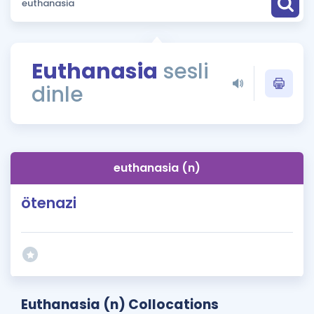
Puan Hesaplama
Rehberlik Aracı
Euthanasia
sesli
ÖSYM Sınav Takvimi
dinle
Kampanyalar
Blog
euthanasia (n)
İngilizce Gramer
ötenazi
Euthanasia (n) Collocations