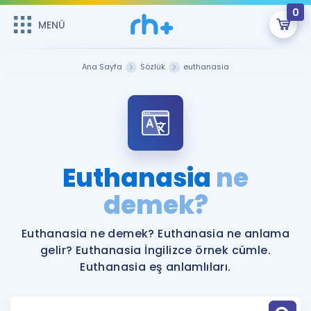
0
MENÜ
MENÜ
Üye Girişi
Ana Sayfa
Sözlük
euthanasia
Online Dersler
Sepetin Şu An Boş.
Çalışma Paketleri
Remzi Hoca ile seni sınava hazırlayacak onlarca eğitim seni
bekliyor!
Kitaplar ve Kaynaklar
GİRİŞ YAP
Euthanasia
ne
Katılımcı Görüşleri
demek?
Şifremi Hatırlamıyorum
ÜYE DEĞİLİM
Faydalı Araçlar
Euthanasia ne demek? Euthanasia ne anlama
gelir? Euthanasia İngilizce örnek cümle.
Ücretsiz Kaynaklar
Blog
İngilizce Gramer
Euthanasia eş anlamlıları.
Hakkımızda
Kariyer
Sözlük
Soru & Cevap
İletişim