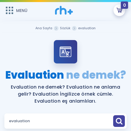
0
MENÜ
MENÜ
Üye Girişi
Ana Sayfa
Sözlük
evaluation
Online Dersler
Sepetin Şu An Boş.
Çalışma Paketleri
Remzi Hoca ile seni sınava hazırlayacak onlarca eğitim seni
bekliyor!
Kitaplar ve Kaynaklar
GİRİŞ YAP
Evaluation
ne demek?
Katılımcı Görüşleri
Şifremi Hatırlamıyorum
Evaluation ne demek? Evaluation ne anlama
gelir? Evaluation İngilizce örnek cümle.
ÜYE DEĞİLİM
Faydalı Araçlar
Evaluation eş anlamlıları.
Ücretsiz Kaynaklar
Blog
İngilizce Gramer
Hakkımızda
Kariyer
Sözlük
Soru & Cevap
İletişim