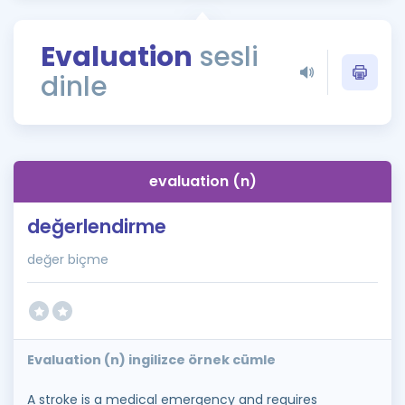
Puan Hesaplama
Evaluation
sesli
Rehberlik Aracı
dinle
ÖSYM Sınav Takvimi
Kampanyalar
Blog
evaluation (n)
İngilizce Gramer
değerlendirme
değer biçme
Evaluation (n) ingilizce örnek cümle
A stroke is a medical emergency and requires