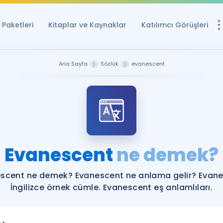
Paketleri
Kitaplar ve Kaynaklar
Katılımcı Görüşleri
Ücretsiz Kayna
Ana Sayfa
Sözlük
evanescent
YDS ve YÖKDİL içi
Sözlük
İngilizce Sınavları
Puan Hesapla
Evanescent
ne demek?
YDS ve YÖKDİL P
Remz
Rehberlik Aracı
scent ne demek? Evanescent ne anlama gelir? Evan
YDS ve YÖKDİL'e H
İngilizce örnek cümle. Evanescent eş anlamlıları.
ÖSYM Sınav Ta
Tüm ÖSYM Sınavl