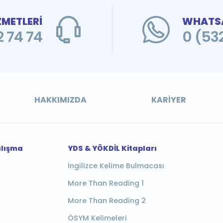
ZMETLERİ
WHATSA
 74 74
0 (53
HAKKIMIZDA
KARIYER
alışma
YDS & YÖKDİL Kitapları
İngilizce Kelime Bulmacası
More Than Reading 1
More Than Reading 2
ÖSYM Kelimeleri