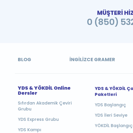
MÜŞTERİ Hİ
0 (850) 532
BLOG
İNGILIZCE GRAMER
YDS & YÖKDİL Online
YDS & YÖKDİL Ç
Dersler
Paketleri
Sıfırdan Akademik Çeviri
YDS Başlangıç
Grubu
YDS İleri Seviye
YDS Express Grubu
YÖKDİL Başlangıç
YDS Kampı