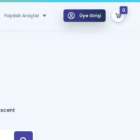
0
Faydalı Araçlar
Üye Girişi
klar
n Ücretsiz Kaynaklar
 için Özel Sözlük
Sepetin Şu An Boş.
ma
uan Hesaplama Aracı
i Hoca ile seni sınava hazırlayacak onlarca eğitim seni bekliyor!
Şifremi Hatırlamıyorum
GİRİŞ YAP
escent
azırlananlar için Öneriler
kvimi
ÜYE DEĞİLİM
arı Tek Takvimde