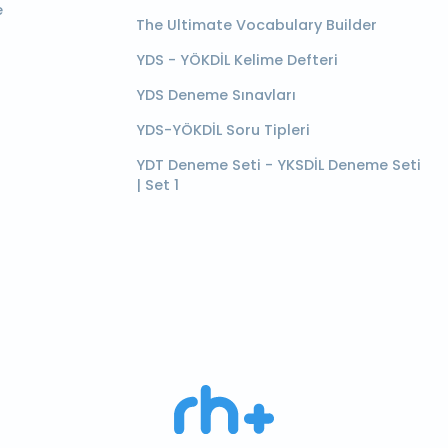
e
The Ultimate Vocabulary Builder
YDS - YÖKDİL Kelime Defteri
YDS Deneme Sınavları
YDS-YÖKDİL Soru Tipleri
YDT Deneme Seti - YKSDİL Deneme Seti
| Set 1