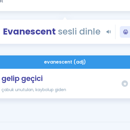
Kampanyalar
Eğitim ve Kitaplar
Blog
Evanescent
sesli dinle
YDS - YÖKDİL Tüm S
İngilizce Gram
İngilizce Gramer
evanescent (adj)
gelip geçici
çabuk unutulan, kaybolup giden