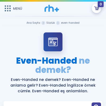
0
MENÜ
MENÜ
Üye Girişi
Ana Sayfa
Sözlük
even-handed
Online Dersler
Sepetin Şu An Boş.
Çalışma Paketleri
Remzi Hoca ile seni sınava hazırlayacak onlarca eğitim seni
bekliyor!
Kitaplar ve Kaynaklar
GİRİŞ YAP
Even-Handed
ne
Katılımcı Görüşleri
demek?
Şifremi Hatırlamıyorum
ÜYE DEĞİLİM
Faydalı Araçlar
Even-Handed ne demek? Even-Handed ne
anlama gelir? Even-Handed İngilizce örnek
Ücretsiz Kaynaklar
Blog
İngilizce Gramer
cümle. Even-Handed eş anlamlıları.
Hakkımızda
Kariyer
Sözlük
Soru & Cevap
İletişim