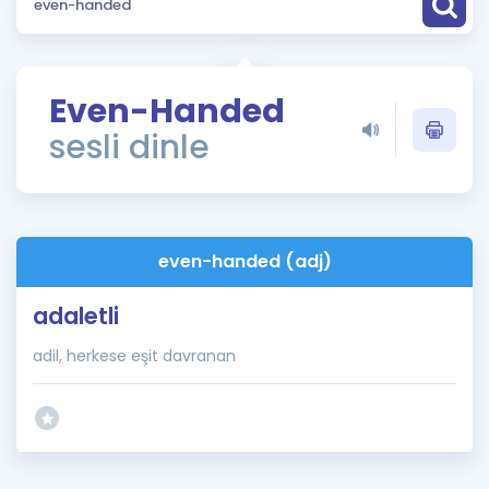
Puan Hesaplama
Rehberlik Aracı
Even-Handed
ÖSYM Sınav Takvimi
sesli dinle
Kampanyalar
Blog
even-handed (adj)
İngilizce Gramer
adaletli
adil, herkese eşit davranan