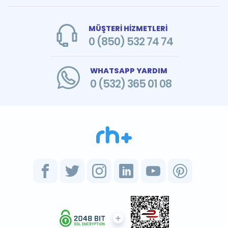
MÜŞTERİ HİZMETLERİ
0 (850) 532 74 74
WHATSAPP YARDIM
0 (532) 365 01 08