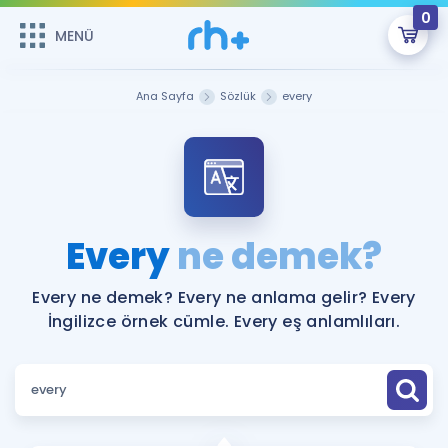
0
MENÜ
MENÜ
Üye Girişi
Ana Sayfa
Sözlük
every
Online Dersler
Sepetin Şu An Boş.
Çalışma Paketleri
Remzi Hoca ile seni sınava hazırlayacak onlarca eğitim seni
bekliyor!
Kitaplar ve Kaynaklar
GİRİŞ YAP
Every
ne demek?
Katılımcı Görüşleri
Şifremi Hatırlamıyorum
Every ne demek? Every ne anlama gelir? Every
İngilizce örnek cümle. Every eş anlamlıları.
ÜYE DEĞİLİM
Faydalı Araçlar
Ücretsiz Kaynaklar
Blog
İngilizce Gramer
Hakkımızda
Kariyer
Sözlük
Soru & Cevap
İletişim