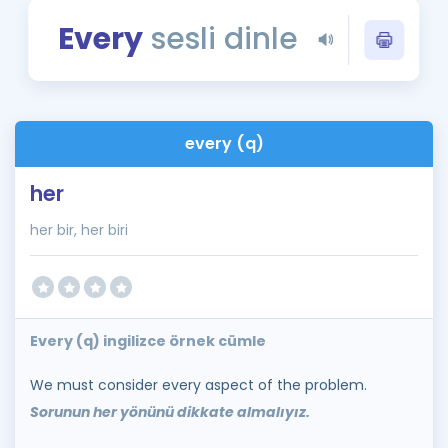
Puan Hesaplama
Every
sesli dinle
Rehberlik Aracı
ÖSYM Sınav Takvimi
every (q)
Kampanyalar
her
Blog
her bir, her biri
İngilizce Gramer
Every (q) ingilizce örnek cümle
We must consider every aspect of the problem.
Sorunun her yönünü dikkate almalıyız.