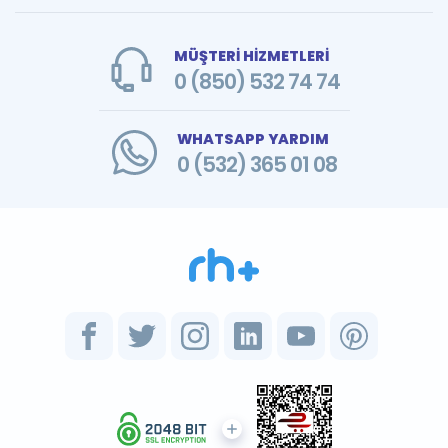
MÜŞTERİ HİZMETLERİ
0 (850) 532 74 74
WHATSAPP YARDIM
0 (532) 365 01 08