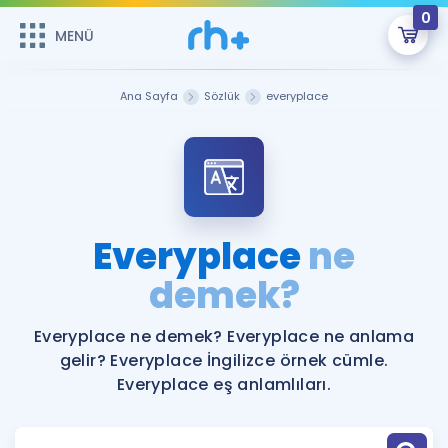
0
MENÜ
MENÜ
Üye Girişi
Ana Sayfa
Sözlük
everyplace
Online Dersler
Sepetin Şu An Boş.
Çalışma Paketleri
Remzi Hoca ile seni sınava hazırlayacak onlarca eğitim seni
bekliyor!
Kitaplar ve Kaynaklar
GİRİŞ YAP
Everyplace
ne
Katılımcı Görüşleri
demek?
Şifremi Hatırlamıyorum
ÜYE DEĞİLİM
Faydalı Araçlar
Everyplace ne demek? Everyplace ne anlama
gelir? Everyplace İngilizce örnek cümle.
Ücretsiz Kaynaklar
Blog
İngilizce Gramer
Everyplace eş anlamlıları.
Hakkımızda
Kariyer
Sözlük
Soru & Cevap
İletişim