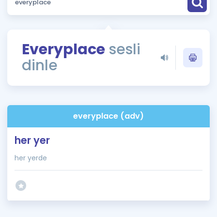
Puan Hesaplama
Rehberlik Aracı
Everyplace
sesli
ÖSYM Sınav Takvimi
dinle
Kampanyalar
Blog
everyplace (adv)
İngilizce Gramer
her yer
her yerde