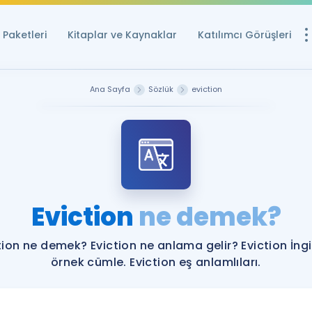
Paketleri
Kitaplar ve Kaynaklar
Katılımcı Görüşleri
Ücretsiz Kayna
Ana Sayfa
Sözlük
eviction
YDS ve YÖKDİL içi
Sözlük
İngilizce Sınavları
Puan Hesapla
Eviction
ne demek?
YDS ve YÖKDİL P
Remz
Rehberlik Aracı
tion ne demek? Eviction ne anlama gelir? Eviction İngi
YDS ve YÖKDİL'e H
örnek cümle. Eviction eş anlamlıları.
ÖSYM Sınav Ta
Tüm ÖSYM Sınavl