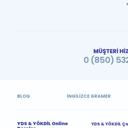
MÜŞTERİ Hİ
0 (850) 532
BLOG
İNGILIZCE GRAMER
YDS & YÖKDİL Online
YDS & YÖKDİL Ç