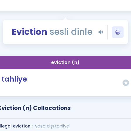
Kampanyalar
Eğitim ve Kitaplar
Blog
Eviction
sesli dinle
YDS - YÖKDİL Tüm S
İngilizce Gram
İngilizce Gramer
eviction (n)
tahliye
Eviction (n) Collocations
illegal eviction :
yasa dışı tahliye