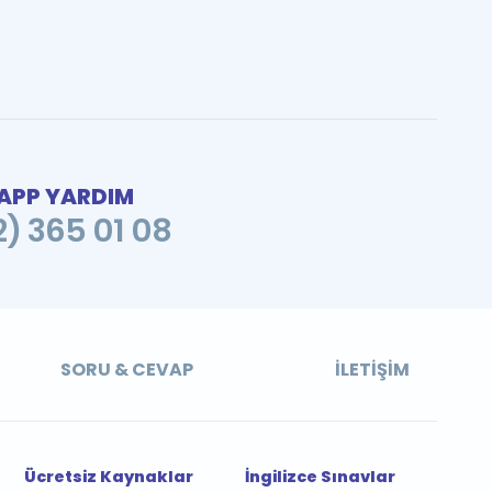
PP YARDIM
2) 365 01 08
SORU & CEVAP
İLETIŞIM
Ücretsiz Kaynaklar
İngilizce Sınavlar