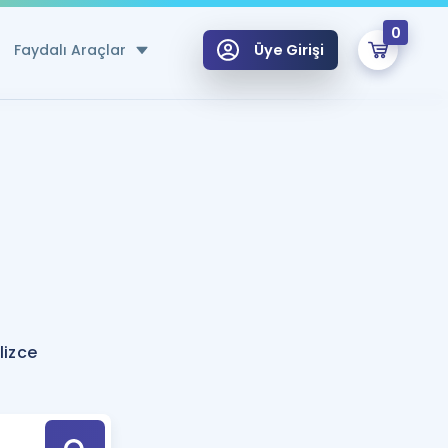
0
Faydalı Araçlar
Üye Girişi
klar
n Ücretsiz Kaynaklar
 için Özel Sözlük
Sepetin Şu An Boş.
ma
uan Hesaplama Aracı
i Hoca ile seni sınava hazırlayacak onlarca eğitim seni bekliyor!
Şifremi Hatırlamıyorum
GİRİŞ YAP
lizce
azırlananlar için Öneriler
kvimi
ÜYE DEĞİLİM
arı Tek Takvimde