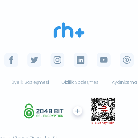
Üyelik Sözleşmesi
Gizlilik Sözleşmesi
Aydınlatma
tleri Sanayi Ticaret Ltd. Şti.