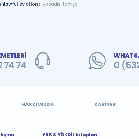
unlawful eviction :
yasadışı tahliye
ZMETLERİ
WHATSA
 74 74
0 (53
HAKKIMIZDA
KARIYER
alışma
YDS & YÖKDİL Kitapları