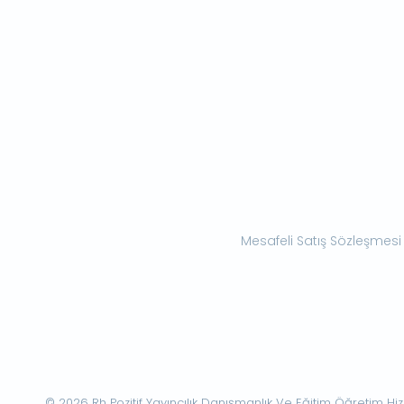
Mesafeli Satış Sözleşmesi
© 2026 Rh Pozitif Yayıncılık Danışmanlık Ve Eğitim Öğretim Hizme