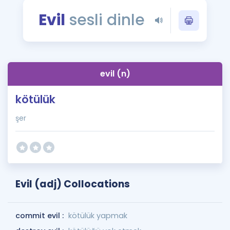
Puan Hesaplama
Evil
sesli dinle
Rehberlik Aracı
ÖSYM Sınav Takvimi
evil (n)
Kampanyalar
kötülük
Blog
şer
İngilizce Gramer
Evil (adj) Collocations
commit evil :
kötülük yapmak