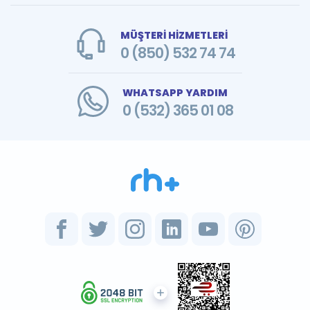
MÜŞTERİ HİZMETLERİ
0 (850) 532 74 74
WHATSAPP YARDIM
0 (532) 365 01 08