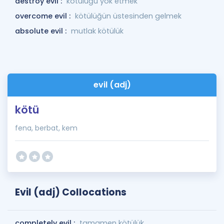
destroy evil :
kötülüğü yok etmek
overcome evil :
kötülüğün üstesinden gelmek
absolute evil :
mutlak kötülük
evil (adj)
kötü
fena, berbat, kem
Evil (adj) Collocations
completely evil :
tamamen kötülük