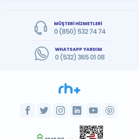
MÜŞTERİ HİZMETLERİ
0 (850) 532 74 74
WHATSAPP YARDIM
0 (532) 365 01 08