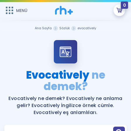
0
MENÜ
MENÜ
Üye Girişi
Ana Sayfa
Sözlük
evocatively
Online Dersler
Sepetin Şu An Boş.
Çalışma Paketleri
Remzi Hoca ile seni sınava hazırlayacak onlarca eğitim seni
bekliyor!
Kitaplar ve Kaynaklar
GİRİŞ YAP
Evocatively
ne
Katılımcı Görüşleri
demek?
Şifremi Hatırlamıyorum
ÜYE DEĞİLİM
Faydalı Araçlar
Evocatively ne demek? Evocatively ne anlama
gelir? Evocatively İngilizce örnek cümle.
Ücretsiz Kaynaklar
Blog
İngilizce Gramer
Evocatively eş anlamlıları.
Hakkımızda
Kariyer
Sözlük
Soru & Cevap
İletişim