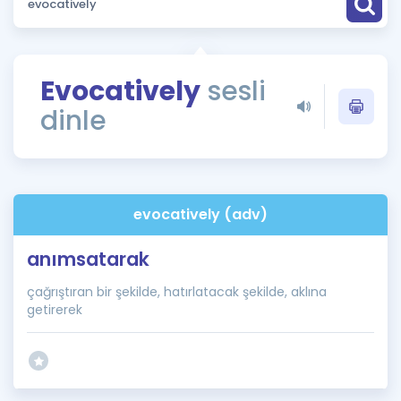
Puan Hesaplama
Rehberlik Aracı
Evocatively
sesli
ÖSYM Sınav Takvimi
dinle
Kampanyalar
Blog
evocatively (adv)
İngilizce Gramer
anımsatarak
çağrıştıran bir şekilde, hatırlatacak şekilde, aklına
getirerek