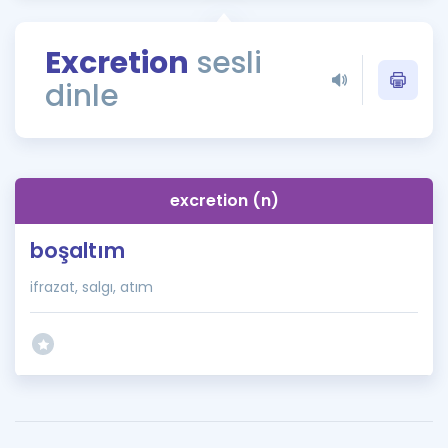
Puan Hesaplama
Excretion
sesli
Rehberlik Aracı
dinle
ÖSYM Sınav Takvimi
Kampanyalar
Blog
excretion (n)
İngilizce Gramer
boşaltım
ifrazat, salgı, atım