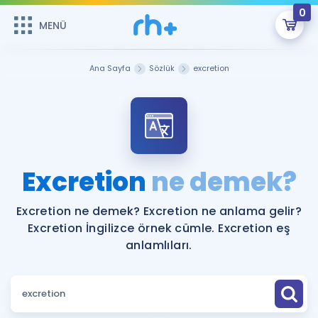
0
MENÜ
MENÜ
Üye Girişi
Ana Sayfa
Sözlük
excretion
Online Dersler
Sepetin Şu An Boş.
Çalışma Paketleri
Remzi Hoca ile seni sınava hazırlayacak onlarca eğitim seni
bekliyor!
Kitaplar ve Kaynaklar
GİRİŞ YAP
Excretion
ne demek?
Katılımcı Görüşleri
Şifremi Hatırlamıyorum
Excretion ne demek? Excretion ne anlama gelir?
Excretion İngilizce örnek cümle. Excretion eş
ÜYE DEĞİLİM
Faydalı Araçlar
anlamlıları.
Ücretsiz Kaynaklar
Blog
İngilizce Gramer
Hakkımızda
Kariyer
Sözlük
Soru & Cevap
İletişim