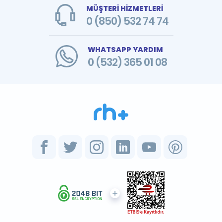
MÜŞTERİ HİZMETLERİ
0 (850) 532 74 74
WHATSAPP YARDIM
0 (532) 365 01 08