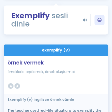
Puan Hesaplama
Exemplify
sesli
Rehberlik Aracı
dinle
ÖSYM Sınav Takvimi
Kampanyalar
Blog
exemplify (v)
İngilizce Gramer
örnek vermek
örneklerle açıklamak, örnek oluşturmak
Exemplify (v) ingilizce örnek cümle
The teacher used real-life situations to exemplify the