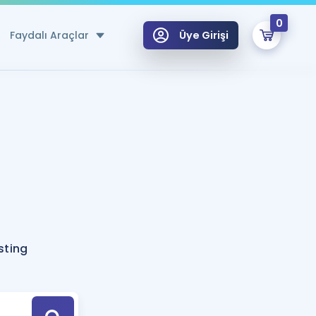
0
Faydalı Araçlar
Üye Girişi
klar
n Ücretsiz Kaynaklar
 için Özel Sözlük
Sepetin Şu An Boş.
ma
uan Hesaplama Aracı
i Hoca ile seni sınava hazırlayacak onlarca eğitim seni bekliyor!
Şifremi Hatırlamıyorum
GİRİŞ YAP
sting
azırlananlar için Öneriler
kvimi
ÜYE DEĞİLİM
arı Tek Takvimde