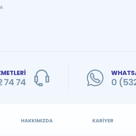
ak
ZMETLERİ
WHATSA
 74 74
0 (53
HAKKIMIZDA
KARIYER