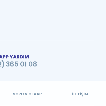
PP YARDIM
2) 365 01 08
SORU & CEVAP
İLETIŞIM