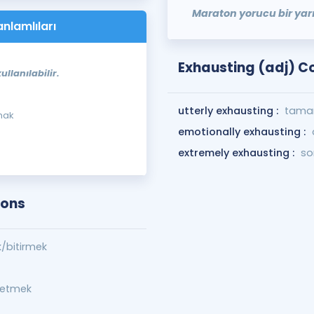
Maraton yorucu bir ya
anlamlıları
Exhausting (adj) C
llanılabilir.
utterly exhausting :
tama
mak
emotionally exhausting :
extremely exhausting :
so
ions
/bitirmek
etmek