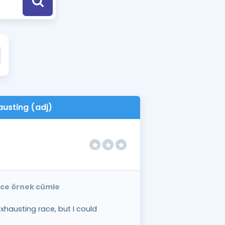
a Özel Fırsatlar
ınavlarla İlgili Haberler
er
 ve Konu Anlatımı
austing (adj)
izce örnek cümle
hausting race, but I could