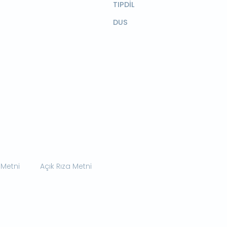
TIPDİL
DUS
 Metni
Açık Rıza Metni