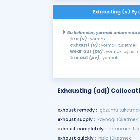
Exhausting (v) Eş 
Bu kelimeler, yormak anlamında ku
tire
(v)
: yormak
exhaust
(v)
: yormak, tüketmek
wear out
(pv)
: yormak, aşındır
tire out
(pv)
: yormak
Exhausting (adj) Collocat
exhaust remedy :
çözümü tüketmek
exhaust supply :
kaynağı tüketmek
exhaust completely :
tamamen tük
exhaust quickly :
hızla tüketmek