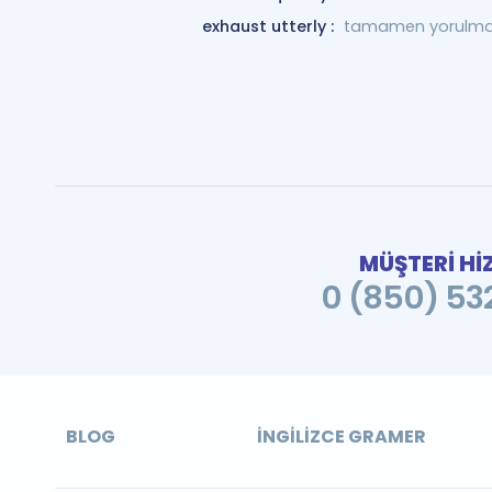
exhaust utterly :
tamamen yorulm
MÜŞTERİ Hİ
0 (850) 532
BLOG
İNGILIZCE GRAMER