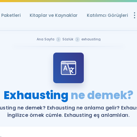
Paketleri
Kitaplar ve Kaynaklar
Katılımcı Görüşleri
Ücretsiz Kayna
Ana Sayfa
Sözlük
exhausting
YDS ve YÖKDİL içi
Sözlük
İngilizce Sınavları
Puan Hesapla
Exhausting
ne demek?
YDS ve YÖKDİL P
Remz
Rehberlik Aracı
usting ne demek? Exhausting ne anlama gelir? Exhau
YDS ve YÖKDİL'e H
İngilizce örnek cümle. Exhausting eş anlamlıları.
ÖSYM Sınav Ta
Tüm ÖSYM Sınavl