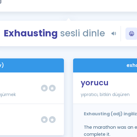
Kampanyalar
Eğitim ve Kitaplar
Blog
Exhausting
sesli dinle
YDS - YÖKDİL Tüm S
İngilizce Gram
İngilizce Gramer
v)
exh
yorucu
düşürmek
yıpratıcı, bitkin düşüren
Exhausting (adj) ingil
The marathon was an ex
complete it.