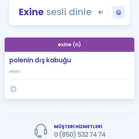
Puan Hesaplama
Exine
sesli dinle
Rehberlik Aracı
ÖSYM Sınav Takvimi
exine (n)
Kampanyalar
polenin dış kabuğu
Blog
eksin
İngilizce Gramer
MÜŞTERİ HİZMETLERİ
0 (850) 532 74 74