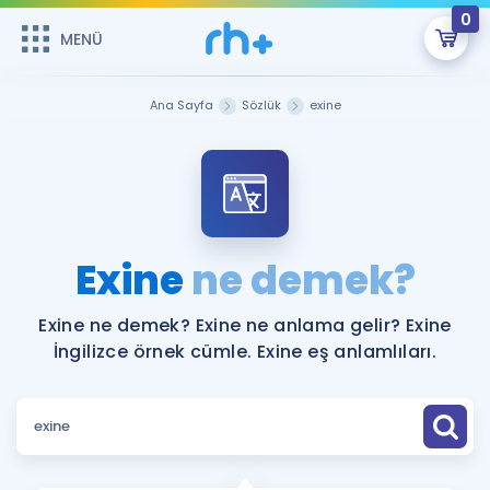
0
MENÜ
MENÜ
Üye Girişi
Ana Sayfa
Sözlük
exine
Online Dersler
Sepetin Şu An Boş.
Çalışma Paketleri
Remzi Hoca ile seni sınava hazırlayacak onlarca eğitim seni
bekliyor!
Kitaplar ve Kaynaklar
GİRİŞ YAP
Exine
ne demek?
Katılımcı Görüşleri
Şifremi Hatırlamıyorum
Exine ne demek? Exine ne anlama gelir? Exine
İngilizce örnek cümle. Exine eş anlamlıları.
ÜYE DEĞİLİM
Faydalı Araçlar
Ücretsiz Kaynaklar
Blog
İngilizce Gramer
Hakkımızda
Kariyer
Sözlük
Soru & Cevap
İletişim