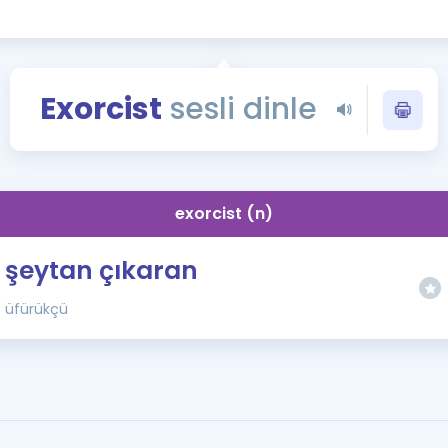
Kampanyalar
Eğitim ve Kitaplar
Blog
Exorcist
sesli dinle
YDS - YÖKDİL Tüm S
İngilizce Gram
İngilizce Gramer
exorcist (n)
şeytan çıkaran
üfürükçü