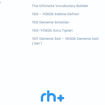
e
The Ultimate Vocabulary Builder
YDS - YÖKDİL Kelime Defteri
YDS Deneme Sınavları
YDS-YÖKDİL Soru Tipleri
YDT Deneme Seti - YKSDİL Deneme Seti
| Set 1