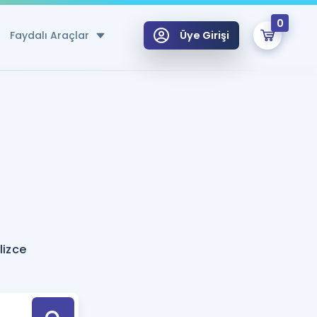
0
Faydalı Araçlar
Üye Girişi
klar
n Ücretsiz Kaynaklar
 için Özel Sözlük
Sepetin Şu An Boş.
ma
uan Hesaplama Aracı
i Hoca ile seni sınava hazırlayacak onlarca eğitim seni bekliyor!
Şifremi Hatırlamıyorum
GİRİŞ YAP
lizce
azırlananlar için Öneriler
kvimi
ÜYE DEĞİLİM
arı Tek Takvimde