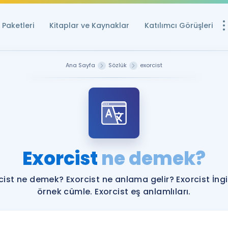
Paketleri
Kitaplar ve Kaynaklar
Katılımcı Görüşleri
Ücretsiz Kayna
Ana Sayfa
Sözlük
exorcist
YDS ve YÖKDİL içi
Sözlük
İngilizce Sınavları
Puan Hesapla
Exorcist
ne demek?
YDS ve YÖKDİL P
Remz
Rehberlik Aracı
cist ne demek? Exorcist ne anlama gelir? Exorcist İngi
YDS ve YÖKDİL'e H
örnek cümle. Exorcist eş anlamlıları.
ÖSYM Sınav Ta
Tüm ÖSYM Sınavl