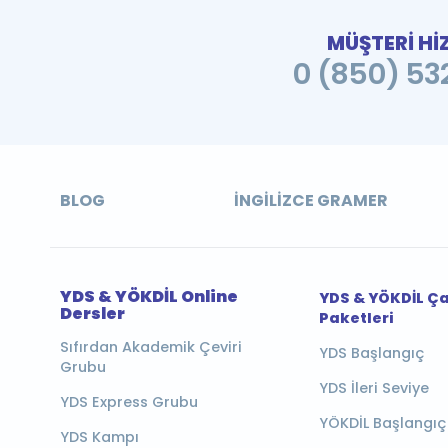
MÜŞTERİ Hİ
0 (850) 532
BLOG
İNGILIZCE GRAMER
YDS & YÖKDİL Online
YDS & YÖKDİL Ç
Dersler
Paketleri
Sıfırdan Akademik Çeviri
YDS Başlangıç
Grubu
YDS İleri Seviye
YDS Express Grubu
YÖKDİL Başlangıç
YDS Kampı