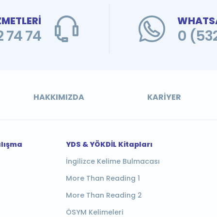
ZMETLERİ
WHATSA
 74 74
0 (53
HAKKIMIZDA
KARIYER
alışma
YDS & YÖKDİL Kitapları
İngilizce Kelime Bulmacası
More Than Reading 1
More Than Reading 2
ÖSYM Kelimeleri