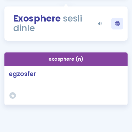
Puan Hesaplama
Exosphere
sesli
Rehberlik Aracı
dinle
ÖSYM Sınav Takvimi
Kampanyalar
Blog
exosphere (n)
İngilizce Gramer
egzosfer