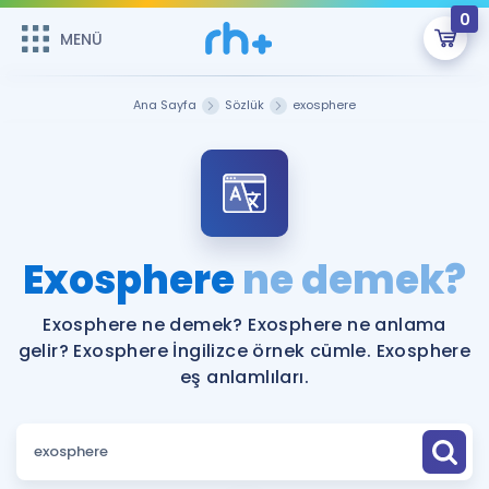
0
MENÜ
MENÜ
Üye Girişi
Ana Sayfa
Sözlük
exosphere
Online Dersler
Sepetin Şu An Boş.
Çalışma Paketleri
Remzi Hoca ile seni sınava hazırlayacak onlarca eğitim seni
bekliyor!
Kitaplar ve Kaynaklar
GİRİŞ YAP
Exosphere
ne demek?
Katılımcı Görüşleri
Şifremi Hatırlamıyorum
Exosphere ne demek? Exosphere ne anlama
gelir? Exosphere İngilizce örnek cümle. Exosphere
ÜYE DEĞİLİM
Faydalı Araçlar
eş anlamlıları.
Ücretsiz Kaynaklar
Blog
İngilizce Gramer
Hakkımızda
Kariyer
Sözlük
Soru & Cevap
İletişim