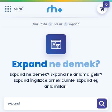
0
MENÜ
MENÜ
Üye Girişi
Ana Sayfa
Sözlük
expand
Online Dersler
Sepetin Şu An Boş.
Çalışma Paketleri
Remzi Hoca ile seni sınava hazırlayacak onlarca eğitim seni
bekliyor!
Kitaplar ve Kaynaklar
GİRİŞ YAP
Expand
ne demek?
Katılımcı Görüşleri
Şifremi Hatırlamıyorum
Expand ne demek? Expand ne anlama gelir?
Expand İngilizce örnek cümle. Expand eş
ÜYE DEĞİLİM
Faydalı Araçlar
anlamlıları.
Ücretsiz Kaynaklar
Blog
İngilizce Gramer
Hakkımızda
Kariyer
Sözlük
Soru & Cevap
İletişim