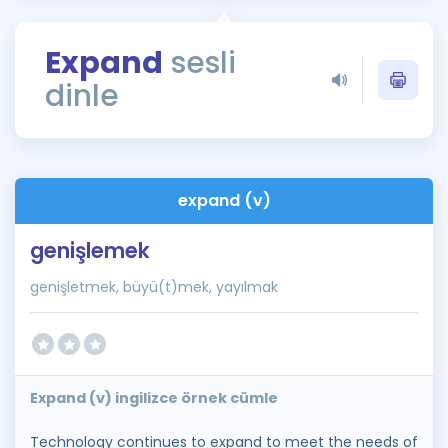
Puan Hesaplama
Expand
sesli
Rehberlik Aracı
dinle
ÖSYM Sınav Takvimi
Kampanyalar
Blog
expand (v)
İngilizce Gramer
genişlemek
genişletmek, büyü(t)mek, yayılmak
Expand (v) ingilizce örnek cümle
Technology continues to expand to meet the needs of