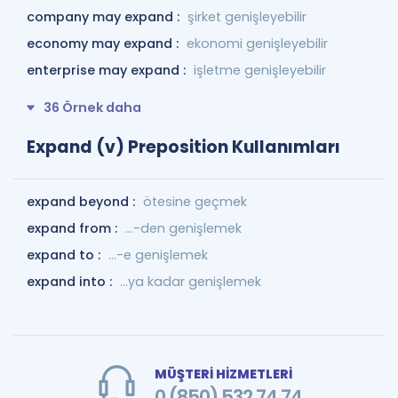
company may expand :
şirket genişleyebilir
economy may expand :
ekonomi genişleyebilir
enterprise may expand :
işletme genişleyebilir
36 Örnek daha
Expand (v) Preposition Kullanımları
expand beyond :
ötesine geçmek
expand from :
...-den genişlemek
expand to :
...-e genişlemek
expand into :
...ya kadar genişlemek
MÜŞTERİ HİZMETLERİ
0 (850) 532 74 74