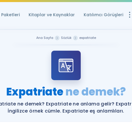
Paketleri
Kitaplar ve Kaynaklar
Katılımcı Görüşleri
Ücretsiz Kayna
Ana Sayfa
Sözlük
expatriate
YDS ve YÖKDİL içi
Sözlük
İngilizce Sınavları
Puan Hesapla
Expatriate
ne demek?
YDS ve YÖKDİL P
Remz
Rehberlik Aracı
atriate ne demek? Expatriate ne anlama gelir? Expatr
YDS ve YÖKDİL'e H
İngilizce örnek cümle. Expatriate eş anlamlıları.
ÖSYM Sınav Ta
Tüm ÖSYM Sınavl