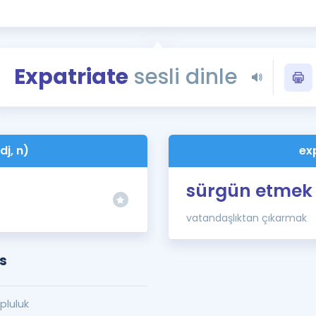
Kampanyalar
Eğitim ve Kitaplar
Blog
Expatriate
sesli dinle
YDS - YÖKDİL Tüm S
İngilizce Gram
İngilizce Gramer
dj, n)
ex
sürgün etmek
vatandaşlıktan çıkarmak
s
pluluk