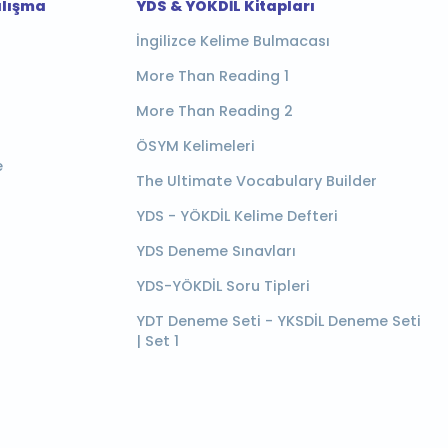
alışma
YDS & YÖKDİL Kitapları
İngilizce Kelime Bulmacası
More Than Reading 1
More Than Reading 2
ÖSYM Kelimeleri
e
The Ultimate Vocabulary Builder
YDS - YÖKDİL Kelime Defteri
YDS Deneme Sınavları
YDS-YÖKDİL Soru Tipleri
YDT Deneme Seti - YKSDİL Deneme Seti
| Set 1