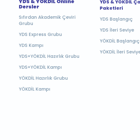
YDS & YÖKDİL Online
YDS & YÖKDİL Ç
Dersler
Paketleri
Sıfırdan Akademik Çeviri
YDS Başlangıç
Grubu
YDS İleri Seviye
YDS Express Grubu
YÖKDİL Başlangıç
YDS Kampı
YÖKDİL İleri Seviy
YDS+YÖKDİL Hazırlık Grubu
YDS+YÖKDİL Kampı
YÖKDİL Hazırlık Grubu
YÖKDİL Kampı