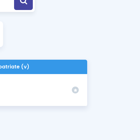
a Özel Fırsatlar
ınavlarla İlgili Haberler
er
 ve Konu Anlatımı
patriate (v)