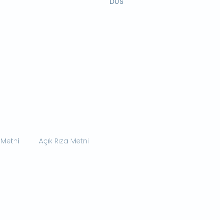
DUS
 Metni
Açık Rıza Metni