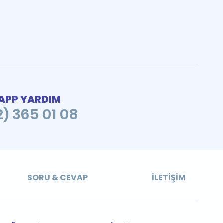
PP YARDIM
2) 365 01 08
SORU & CEVAP
İLETIŞIM