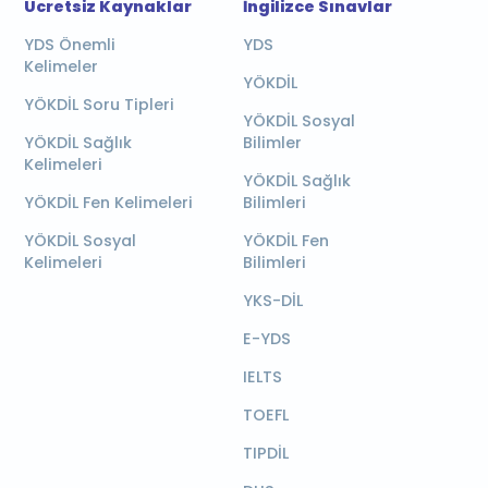
Ücretsiz Kaynaklar
İngilizce Sınavlar
YDS Önemli
YDS
Kelimeler
YÖKDİL
YÖKDİL Soru Tipleri
YÖKDİL Sosyal
YÖKDİL Sağlık
Bilimler
Kelimeleri
YÖKDİL Sağlık
YÖKDİL Fen Kelimeleri
Bilimleri
YÖKDİL Sosyal
YÖKDİL Fen
Kelimeleri
Bilimleri
YKS-DİL
E-YDS
IELTS
TOEFL
TIPDİL