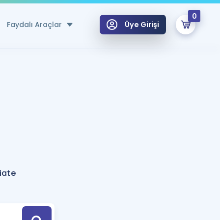
0
Faydalı Araçlar
Üye Girişi
klar
n Ücretsiz Kaynaklar
 için Özel Sözlük
Sepetin Şu An Boş.
ma
uan Hesaplama Aracı
i Hoca ile seni sınava hazırlayacak onlarca eğitim seni bekliyor!
Şifremi Hatırlamıyorum
GİRİŞ YAP
iate
azırlananlar için Öneriler
kvimi
ÜYE DEĞİLİM
arı Tek Takvimde