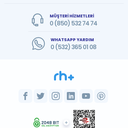
MÜŞTERİ HİZMETLERİ
0 (850) 532 74 74
WHATSAPP YARDIM
0 (532) 365 01 08