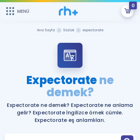
0
MENÜ
MENÜ
Üye Girişi
Ana Sayfa
Sözlük
expectorate
Online Dersler
Sepetin Şu An Boş.
Çalışma Paketleri
Remzi Hoca ile seni sınava hazırlayacak onlarca eğitim seni
bekliyor!
Kitaplar ve Kaynaklar
GİRİŞ YAP
Expectorate
ne
Katılımcı Görüşleri
demek?
Şifremi Hatırlamıyorum
ÜYE DEĞİLİM
Faydalı Araçlar
Expectorate ne demek? Expectorate ne anlama
gelir? Expectorate İngilizce örnek cümle.
Ücretsiz Kaynaklar
Blog
İngilizce Gramer
Expectorate eş anlamlıları.
Hakkımızda
Kariyer
Sözlük
Soru & Cevap
İletişim