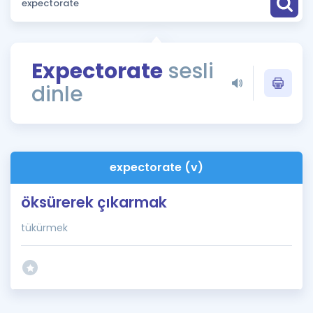
Puan Hesaplama
Rehberlik Aracı
Expectorate
sesli
ÖSYM Sınav Takvimi
dinle
Kampanyalar
Blog
expectorate (v)
İngilizce Gramer
öksürerek çıkarmak
tükürmek