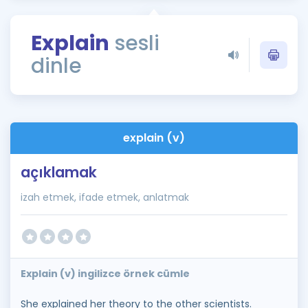
Puan Hesaplama
Explain
sesli
Rehberlik Aracı
dinle
ÖSYM Sınav Takvimi
Kampanyalar
Blog
explain (v)
İngilizce Gramer
açıklamak
izah etmek, ifade etmek, anlatmak
Explain (v) ingilizce örnek cümle
She explained her theory to the other scientists.