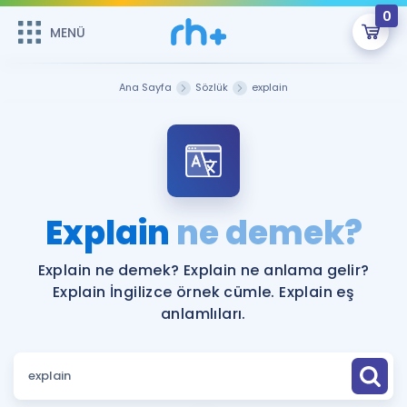
0
MENÜ
MENÜ
Üye Girişi
Ana Sayfa
Sözlük
explain
Online Dersler
Sepetin Şu An Boş.
Çalışma Paketleri
Remzi Hoca ile seni sınava hazırlayacak onlarca eğitim seni
bekliyor!
Kitaplar ve Kaynaklar
GİRİŞ YAP
Explain
ne demek?
Katılımcı Görüşleri
Şifremi Hatırlamıyorum
Explain ne demek? Explain ne anlama gelir?
Explain İngilizce örnek cümle. Explain eş
ÜYE DEĞİLİM
Faydalı Araçlar
anlamlıları.
Ücretsiz Kaynaklar
Blog
İngilizce Gramer
Hakkımızda
Kariyer
Sözlük
Soru & Cevap
İletişim