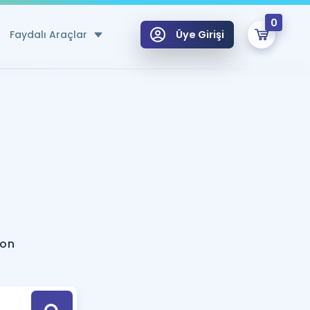
0
Faydalı Araçlar
Üye Girişi
klar
n Ücretsiz Kaynaklar
 için Özel Sözlük
Sepetin Şu An Boş.
ma
uan Hesaplama Aracı
i Hoca ile seni sınava hazırlayacak onlarca eğitim seni bekliyor!
Şifremi Hatırlamıyorum
GİRİŞ YAP
ion
azırlananlar için Öneriler
kvimi
ÜYE DEĞİLİM
arı Tek Takvimde