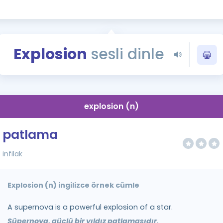
Kampanyalar
Eğitim ve Kitaplar
Blog
Explosion
sesli dinle
YDS - YÖKDİL Tüm S
İngilizce Gram
İngilizce Gramer
explosion (n)
patlama
infilak
Explosion (n) ingilizce örnek cümle
A supernova is a powerful explosion of a star.
Süpernova, güçlü bir yıldız patlamasıdır.