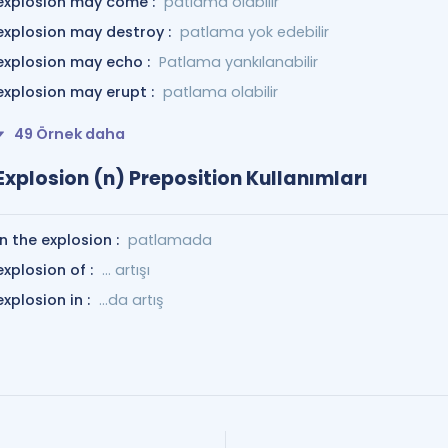
explosion may come :
patlama olabilir
explosion may destroy :
patlama yok edebilir
explosion may echo :
Patlama yankılanabilir
explosion may erupt :
patlama olabilir
49 Örnek daha
Explosion (n) Preposition Kullanımları
in the explosion :
patlamada
explosion of :
... artışı
explosion in :
...da artış