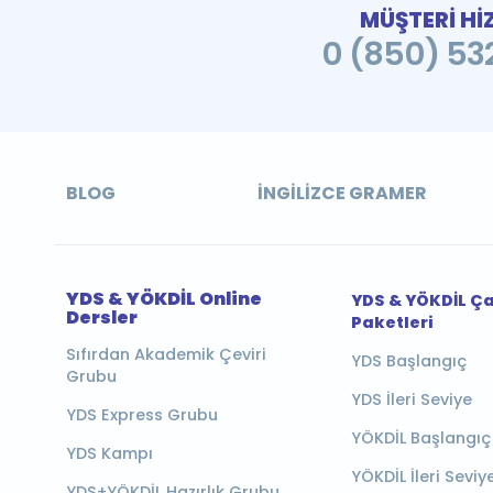
MÜŞTERİ Hİ
0 (850) 532
BLOG
İNGILIZCE GRAMER
YDS & YÖKDİL Online
YDS & YÖKDİL Ç
Dersler
Paketleri
Sıfırdan Akademik Çeviri
YDS Başlangıç
Grubu
YDS İleri Seviye
YDS Express Grubu
YÖKDİL Başlangıç
YDS Kampı
YÖKDİL İleri Seviy
YDS+YÖKDİL Hazırlık Grubu