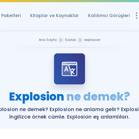
Paketleri
Kitaplar ve Kaynaklar
Katılımcı Görüşleri
Ücretsiz Kayna
Ana Sayfa
Sözlük
explosion
YDS ve YÖKDİL içi
Sözlük
İngilizce Sınavları
Puan Hesapla
Explosion
ne demek?
YDS ve YÖKDİL P
Remz
Rehberlik Aracı
plosion ne demek? Explosion ne anlama gelir? Explos
YDS ve YÖKDİL'e H
İngilizce örnek cümle. Explosion eş anlamlıları.
ÖSYM Sınav Ta
Tüm ÖSYM Sınavl