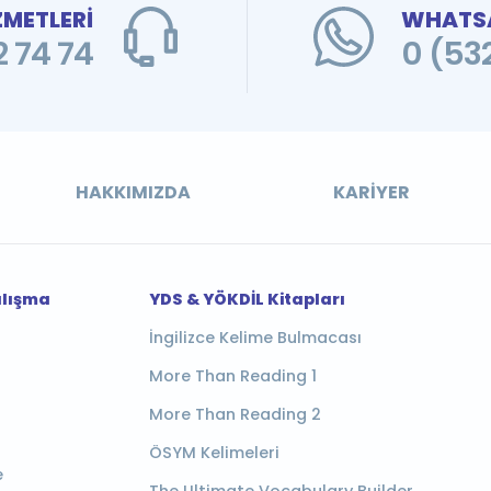
ZMETLERİ
WHATSA
 74 74
0 (53
HAKKIMIZDA
KARIYER
alışma
YDS & YÖKDİL Kitapları
İngilizce Kelime Bulmacası
More Than Reading 1
More Than Reading 2
ÖSYM Kelimeleri
e
The Ultimate Vocabulary Builder