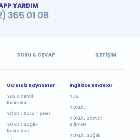
PP YARDIM
2) 365 01 08
SORU & CEVAP
İLETIŞIM
Ücretsiz Kaynaklar
İngilizce Sınavlar
YDS Önemli
YDS
Kelimeler
YÖKDİL
YÖKDİL Soru Tipleri
YÖKDİL Sosyal
YÖKDİL Sağlık
Bilimler
Kelimeleri
YÖKDİL Sağlık