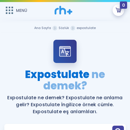
0
MENÜ
MENÜ
Üye Girişi
Ana Sayfa
Sözlük
expostulate
Online Dersler
Sepetin Şu An Boş.
Çalışma Paketleri
Remzi Hoca ile seni sınava hazırlayacak onlarca eğitim seni
bekliyor!
Kitaplar ve Kaynaklar
GİRİŞ YAP
Expostulate
ne
Katılımcı Görüşleri
demek?
Şifremi Hatırlamıyorum
ÜYE DEĞİLİM
Faydalı Araçlar
Expostulate ne demek? Expostulate ne anlama
gelir? Expostulate İngilizce örnek cümle.
Ücretsiz Kaynaklar
Blog
İngilizce Gramer
Expostulate eş anlamlıları.
Hakkımızda
Kariyer
Sözlük
Soru & Cevap
İletişim