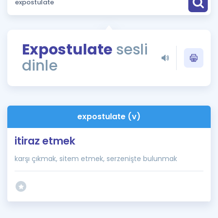
Puan Hesaplama
Rehberlik Aracı
Expostulate
sesli
ÖSYM Sınav Takvimi
dinle
Kampanyalar
Blog
expostulate (v)
İngilizce Gramer
itiraz etmek
karşı çıkmak, sitem etmek, serzenişte bulunmak