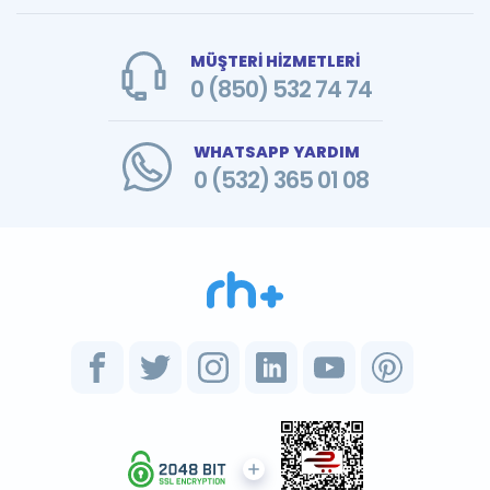
MÜŞTERİ HİZMETLERİ
0 (850) 532 74 74
WHATSAPP YARDIM
0 (532) 365 01 08