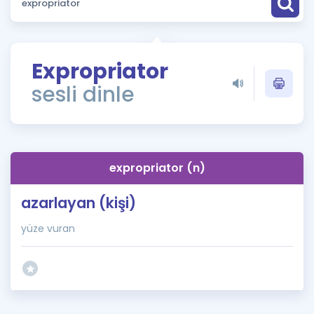
Puan Hesaplama
Rehberlik Aracı
Expropriator
ÖSYM Sınav Takvimi
sesli dinle
Kampanyalar
Blog
expropriator (n)
İngilizce Gramer
azarlayan (kişi)
yüze vuran