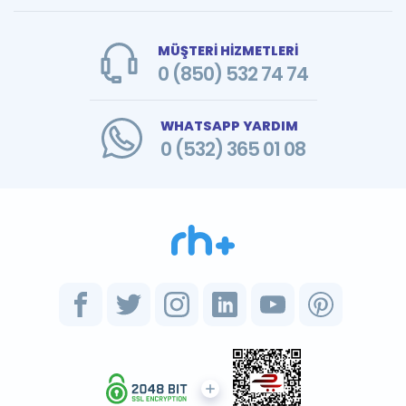
MÜŞTERİ HİZMETLERİ
0 (850) 532 74 74
WHATSAPP YARDIM
0 (532) 365 01 08