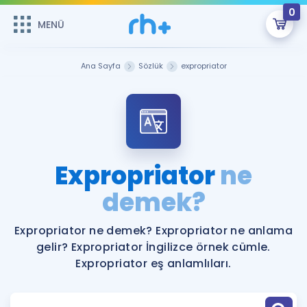
0
MENÜ
MENÜ
Üye Girişi
Ana Sayfa
Sözlük
expropriator
Online Dersler
Sepetin Şu An Boş.
Çalışma Paketleri
Remzi Hoca ile seni sınava hazırlayacak onlarca eğitim seni
bekliyor!
Kitaplar ve Kaynaklar
GİRİŞ YAP
Expropriator
ne
Katılımcı Görüşleri
demek?
Şifremi Hatırlamıyorum
ÜYE DEĞİLİM
Faydalı Araçlar
Expropriator ne demek? Expropriator ne anlama
gelir? Expropriator İngilizce örnek cümle.
Ücretsiz Kaynaklar
Blog
İngilizce Gramer
Expropriator eş anlamlıları.
Hakkımızda
Kariyer
Sözlük
Soru & Cevap
İletişim