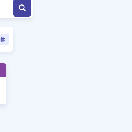
a Özel Fırsatlar
ınavlarla İlgili Haberler
er
 ve Konu Anlatımı