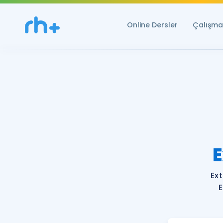
Online Dersler
Çalışma 
E
Ex
E