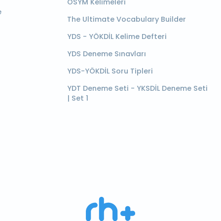
ÖSYM Kelimeleri
e
The Ultimate Vocabulary Builder
YDS - YÖKDİL Kelime Defteri
YDS Deneme Sınavları
YDS-YÖKDİL Soru Tipleri
YDT Deneme Seti - YKSDİL Deneme Seti
| Set 1