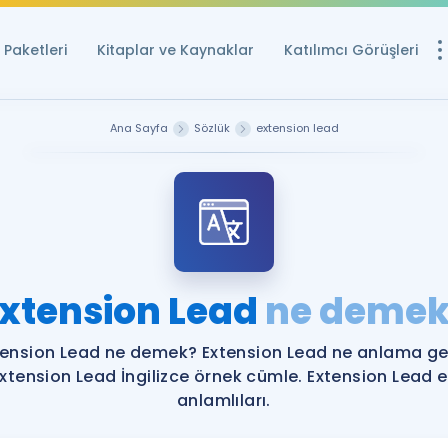
Paketleri
Kitaplar ve Kaynaklar
Katılımcı Görüşleri
Ücretsiz Kayna
Ana Sayfa
Sözlük
extension lead
YDS ve YÖKDİL içi
Sözlük
İngilizce Sınavları
Puan Hesapla
xtension Lead
ne demek
YDS ve YÖKDİL P
Remz
Rehberlik Aracı
tension Lead ne demek? Extension Lead ne anlama gel
YDS ve YÖKDİL'e H
xtension Lead İngilizce örnek cümle. Extension Lead 
anlamlıları.
ÖSYM Sınav Ta
Tüm ÖSYM Sınavl