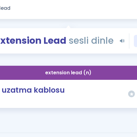
Kampanyalar
Eğitim ve Kitaplar
Blog
YDS - YÖKDİL Tüm S
Extension Lead
sesli dinle
İngilizce Gram
İngilizce Gramer
extension lead (n)
uzatma kablosu