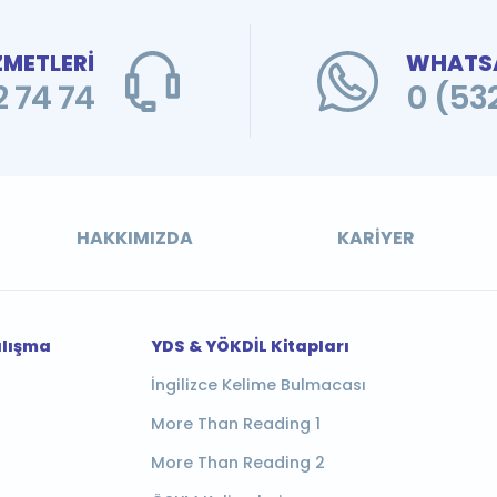
ZMETLERİ
WHATSA
 74 74
0 (53
HAKKIMIZDA
KARIYER
alışma
YDS & YÖKDİL Kitapları
İngilizce Kelime Bulmacası
More Than Reading 1
More Than Reading 2