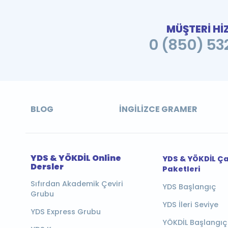
MÜŞTERİ Hİ
0 (850) 532
BLOG
İNGILIZCE GRAMER
YDS & YÖKDİL Online
YDS & YÖKDİL Ç
Dersler
Paketleri
Sıfırdan Akademik Çeviri
YDS Başlangıç
Grubu
YDS İleri Seviye
YDS Express Grubu
YÖKDİL Başlangıç