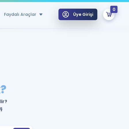
0
Faydalı Araçlar
Üye Girişi
klar
n Ücretsiz Kaynaklar
 için Özel Sözlük
Sepetin Şu An Boş.
ma
?
uan Hesaplama Aracı
i Hoca ile seni sınava hazırlayacak onlarca eğitim seni bekliyor!
Şifremi Hatırlamıyorum
GİRİŞ YAP
ir?
azırlananlar için Öneriler
eş
kvimi
ÜYE DEĞİLİM
arı Tek Takvimde